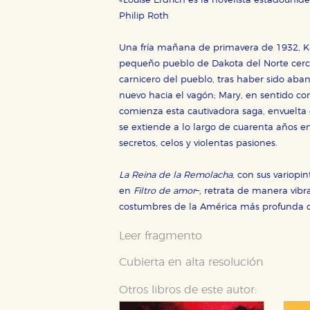
«Louise Erdrich es la novelista estadouni
Philip Roth
Una fría mañana de primavera de 1932, Ka
pequeño pueblo de Dakota del Norte cercan
carnicero del pueblo, tras haber sido aban
nuevo hacia el vagón; Mary, en sentido con
comienza esta cautivadora saga, envuelta
se extiende a lo largo de cuarenta años 
secretos, celos y violentas pasiones.
La Reina de la Remolacha
, con sus variopi
en
Filtro de amor
–, retrata de manera vibr
costumbres de la América más profunda qu
Leer fragmento
Cubierta en alta resolución
Otros libros de este autor: