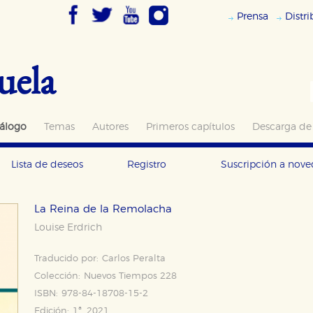
Prensa
Distr
uela
álogo
Temas
Autores
Primeros capítulos
Descarga de
Lista de deseos
Registro
Suscripción a nov
La Reina de la Remolacha
Louise Erdrich
Traducido por:
Carlos Peralta
Colección:
Nuevos Tiempos 228
ISBN:
978-84-18708-15-2
Edición:
1ª, 2021