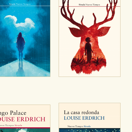
ra que nuestro sitio web funcione y no es posible deshabilitarlas 
ero en ese caso es posible que algunas áreas de nuestra web deje
ticas
 mejorar su experiencia de navegación y optimizar el funcionamie
ara que no tenga que reconfigurarlos cada vez que nos visita. La i
sociales
or nuestros socios publicitarios y se utilizan para mostrar publici
ectamente información personal sino que se basan en la identific
CIÓN
e cookies