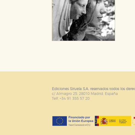
Ediciones Siruela S.A. reservados todos los dere
c/ Almagro 25. 28010 Madrid. España
Telf. +34 91 355 57 20