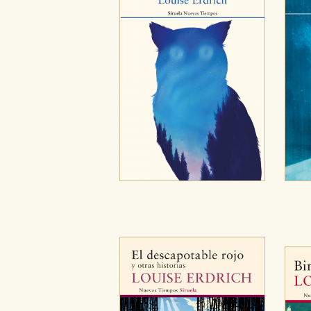
Cookies necesarias
Estas cookies son necesarias pa
hacerlo desde el navegador, p
Cookies de rendimiento y analí
Estas cookies se utilizan para
configuraciones de servicios p
tanto, es anónima.
Cookies de publicidad y redes 
Estas cookies son gestionadas p
otros sitios. No almacenan dir
dispositivo de internet.
GUARDAR CONFIGURA
Puede consultar nuestra
política d