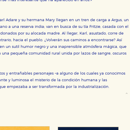
dense más interesante que ha aparecido en años.»
rl Adare y su hermana Mary llegan en un tren de carga a Argus, un
o a una reserva india; van en busca de su tía Fritzie, casada con el
donados por su alocada madre. Al llegar, Karl, asustado, corre de
trario, hacia el pueblo. ¿Volverán sus caminos a encontrarse? Así
 en un sutil humor negro y una inaprensible atmósfera mágica, que
en una pequeña comunidad rural unida por lazos de sangre, oscuros
ntos y entrañables personajes –a alguno de los cuales ya conocimos
ante y luminosa el misterio de la condición humana y las
e empezaba a ser transformada por la industrialización.