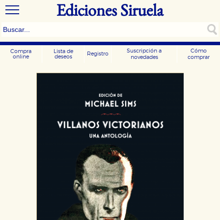
Ediciones Siruela
Suscripción a
Cómo
Compra
Lista de
Registro
online
deseos
novedades
comprar