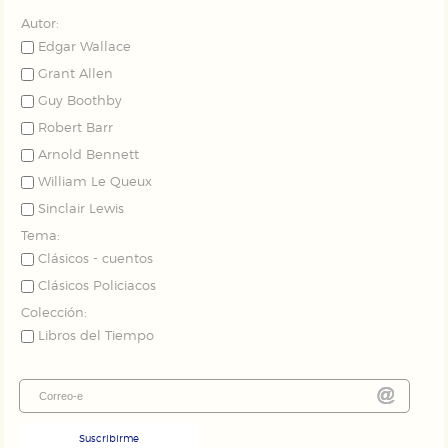
Autor:
Edgar Wallace
Puede consultar nuestra
política de cookies
Grant Allen
Guy Boothby
Robert Barr
Arnold Bennett
William Le Queux
Sinclair Lewis
Tema:
Clásicos - cuentos
Clásicos Policiacos
Colección:
Libros del Tiempo
Suscribirme