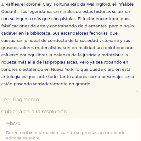
J. Raffles, el coronel Clay, Fortuna-Rápida Wallingford, el infalible
Cookies necesarias
Estas cookies son necesarias para que nuestro sitio
Godahl... Los legendarios criminales de estas historias se arman
web funcione y no es posible deshabilitarlas desde
con su ingenio más que con pistolas. El lector encontrará, pues,
nuestro sistema. Es posible hacerlo desde el
navegador, pero en ese caso es posible que algunas
falsificaciones de arte y contrabando de diamantes, pero ningún
áreas de nuestra web dejen de funcionar
cadáver en la biblioteca. Sus escandalosas fechorías, que
correctamente.
cuestionan el ideal de conducta de la sociedad victoriana y sus
Cookies de rendimiento y analíticas
groseros valores materialistas, son en realidad un robinhoodiano
Estas cookies se utilizan para mejorar su experiencia
esfuerzo por equilibrar la balanza de la justicia y redistribuir la
de navegación y optimizar el funcionamiento de
nuestro sitio web. Almacenan configuraciones de
riqueza más allá de las propias arcas. Pero ya sea robando en
servicios para que no tenga que reconfigurarlos cada
vez que nos visita. La información es agregada y, por lo
Londres o estafando en Nueva York, lo que queda claro en esta
tanto, es anónima.
antología es que, ante todo, tanto autores como personajes se lo
Cookies de publicidad y redes sociales
están pasando verdaderamente en grande.
Estas cookies son gestionadas por nuestros socios
publicitarios y se utilizan para mostrar publicidad
Leer fragmento
relevante para sus intereses en otros sitios. No
almacenan directamente información personal sino
que se basan en la identificación única de su
Cubierta en alta resolución
navegador y dispositivo de internet.
AVÍSAME
GUARDAR CONFIGURACIÓN
Deseo recibir información cuando se produzcan novedades
editoriales sobre: