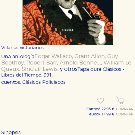
Villanos victorianos
Edgar Wallace
Grant Allen
Guy
Una antología
,
,
Boothby
Robert Barr
Arnold Bennett
William Le
,
,
,
Queux
Sinclair Lewis
y otros
,
,
Tapa dura
Clásicos -
Libros del Tiempo. 391.
cuentos, Clásicos Policiacos
Cartoné 22,95 €
COMPRAR
eBook 11,99 €
COMPRAR
Sinopsis