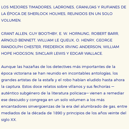
LOS MEJORES TIMADORES, LADRONES, GRANUJAS Y RUFIANES DE
LA ÉPOCA DE SHERLOCK HOLMES, REUNIDOS EN UN SOLO
VOLUMEN.
GRANT ALLEN, GUY BOOTHBY, E. W. HORNUNG, ROBERT BARR,
ARNOLD BENNETT, WILLIAM LE QUEUX, O. HENRY, GEORGE
RANDOLPH CHESTER, FREDERICK IRVING ANDERSON, WILLIAM
HOPE HODGSON, SINCLAIR LEWIS Y EDGAR WALLACE.
Aunque las hazañas de los detectives más importantes de la
época victoriana se han reunido en incontables antologías, los
grandes artistas de la estafa y el robo habían eludido hasta ahora
la captura. Estos doce relatos sobre villanos y sus fechorías —
auténtico subgénero de la literatura policiaca— vienen a remediar
CONFIGURACIÓN DE COOKIES
ese descuido y congrega en un solo volumen a los más
encantadores sinvergüenzas de la era del alumbrado de gas, entre
HABILITAR TODO
RECHAZAR TODO
mediados de la década de 1890 y principios de los años veinte del
siglo XX.