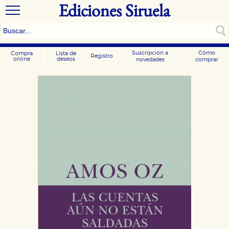
Ediciones Siruela
Suscripción a
Cómo
Compra
Lista de
Registro
online
deseos
novedades
comprar