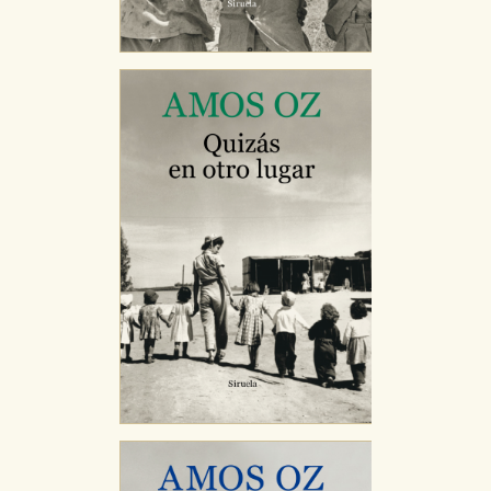
CONFIGURACIÓN DE COOKIES
HABILITAR TODO
RECHAZAR TODO
Cookies necesarias
Estas cookies son necesarias para que nuestro sitio
web funcione y no es posible deshabilitarlas desde
nuestro sistema. Es posible hacerlo desde el
navegador, pero en ese caso es posible que algunas
áreas de nuestra web dejen de funcionar
correctamente.
Cookies de rendimiento y analíticas
Estas cookies se utilizan para mejorar su experiencia