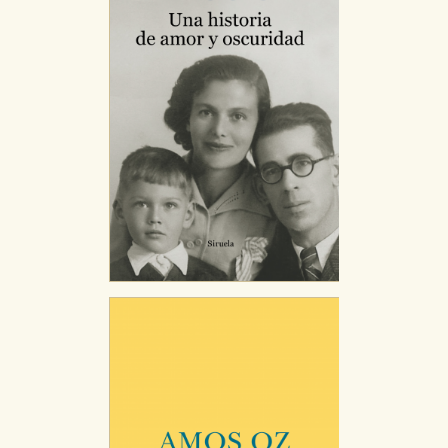
de navegación y optimizar el funcionamiento de
nuestro sitio web. Almacenan configuraciones de
servicios para que no tenga que reconfigurarlos cada
vez que nos visita. La información es agregada y, por lo
tanto, es anónima.
Cookies de publicidad y redes sociales
Estas cookies son gestionadas por nuestros socios
publicitarios y se utilizan para mostrar publicidad
relevante para sus intereses en otros sitios. No
almacenan directamente información personal sino
que se basan en la identificación única de su
navegador y dispositivo de internet.
GUARDAR CONFIGURACIÓN
Puede consultar nuestra
política de cookies