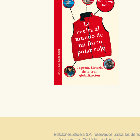
Puede consultar nuestra
política d
Ediciones Siruela S.A. reservados todos los dere
c/ Almagro 25. 28010 Madrid. España