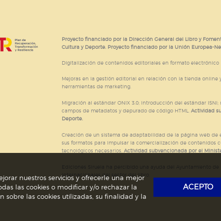
Proyecto financiado por la Dirección General del Libro y Foment
Cultura y Deporte. Proyecto financiado por la Unión Europea-N
Digitalización de contenidos editoriales en formato electrónico
Mejoras en la gestión editorial en relación con la tienda online y
herramientas de marketing.
Migración al estándar ONIX 3.0; introducción del estándar ISNI
campos de metadatos y depurado de código HTML.
Actividad s
Deporte.
Creación de un sistema de adaptabilidad de la página web de ed
sus formatos para impulsar la comercialización de contenidos c
tecnológicos necesarios.
Actividad subvencionada por el Ministe
Ediciones Siruela ha percibido una ayuda del Ayuntamiento de M
Internacionales del sector del libro.
jorar nuestros servicios y ofrecerle una mejor
ACEPTO
das las cookies o modificar y/o rechazar la
obre las cookies utilizadas, su finalidad y la