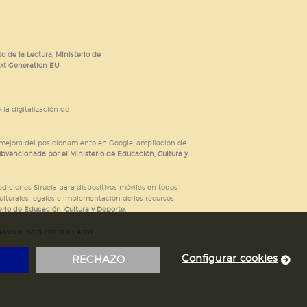
o de la Lectura, Ministerio de
ext Generation EU
 la digitalización de
; mejora del posicionamiento en Google; ampliación de
ubvencionada por el Ministerio de Educación, Cultura y
iciones Siruela para dispositivos móviles en todos
ulturales legales e implementación de los recursos
rio de Educación, Cultura y Deporte.
adrid para asistir a Ferias
Configurar cookies
RECHAZO