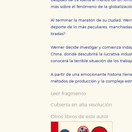
Después de
La vuelta al mundo de un forro
más sobre el fenómeno de la globalizació
Al terminar la maratón de su ciudad, Wern
Cookies necesarias
deporte de lo más peculiares, manchadas d
Estas cookies son necesarias pa
tiradas?
hacerlo desde el navegador, p
Cookies de rendimiento y analí
Werner decide investigar y comienza indag
Estas cookies se utilizan para
China, donde descubrirá la lucrativa industr
configuraciones de servicios p
conocerá la terrible situación de los traba
tanto, es anónima.
Cookies de publicidad y redes 
A partir de una emocionante historia llena
Estas cookies son gestionadas p
métodos de producción y la compleja estr
otros sitios. No almacenan dir
dispositivo de internet.
Leer fragmento
Cubierta en alta resolución
GUARDAR CONFIGURA
Otros libros de este autor: