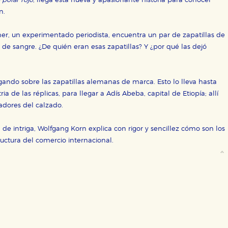
 polar rojo
, llega esta nueva y apasionante historia para conocer
n.
er, un experimentado periodista, encuentra un par de zapatillas de
e sangre. ¿De quién eran esas zapatillas? Y ¿por qué las dejó
ra que nuestro sitio web funcione y no es posible deshabilitarlas 
ero en ese caso es posible que algunas áreas de nuestra web deje
ticas
ando sobre las zapatillas alemanas de marca. Esto lo lleva hasta
 mejorar su experiencia de navegación y optimizar el funcionamie
ia de las réplicas, para llegar a Adís Abeba, capital de Etiopía; allí
ara que no tenga que reconfigurarlos cada vez que nos visita. La i
jadores del calzado.
sociales
 de intriga, Wolfgang Korn explica con rigor y sencillez cómo son los
or nuestros socios publicitarios y se utilizan para mostrar publici
uctura del comercio internacional.
ectamente información personal sino que se basan en la identific
CIÓN