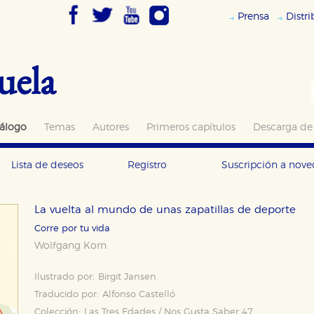
Prensa
Distr
uela
álogo
Temas
Autores
Primeros capítulos
Descarga de
Lista de deseos
Registro
Suscripción a nov
La vuelta al mundo de unas zapatillas de deporte
Corre por tu vida
Wolfgang Korn
Ilustrado por:
Birgit Jansen
Traducido por:
Alfonso Castelló
Colección:
Las Tres Edades / Nos Gusta Saber 47