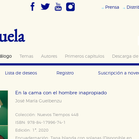
Prensa
Distr
uela
álogo
Temas
Autores
Primeros capítulos
Descarga de
Lista de deseos
Registro
Suscripción a nov
En la cama con el hombre inapropiado
José María Guelbenzu
Colección:
Nuevos Tiempos 448
ISBN:
978-84-17996-74-1
Edición:
1ª, 2020
Encuadernación:
Tapa blanda con solapas (Disponible en