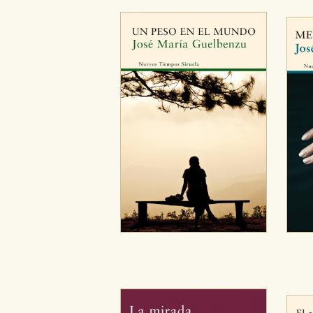
Cookies de publicidad y redes 
Estas cookies son gestionadas p
otros sitios. No almacenan dir
dispositivo de internet.
GUARDAR CONFIGURA
Puede consultar nuestra
política d