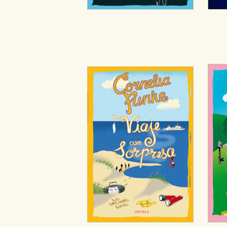
Cookies de publicidad y redes 
Estas cookies son gestionadas p
otros sitios. No almacenan dir
dispositivo de internet.
GUARDAR CONFIGURA
Puede consultar nuestra
política d