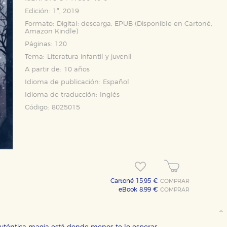
Edición:
1ª, 2019
Formato:
Digital: descarga, EPUB (Disponible en
Cartoné
,
Amazon Kindle
)
Páginas:
120
Tema:
Literatura infantil y juvenil
A partir de:
10 años
Idioma de publicación:
Español
Idioma de traducción:
Inglés
Código:
8025015
Cartoné 15,95 €
COMPRAR
eBook 8,99 €
COMPRAR