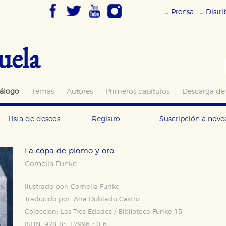
Prensa
Distr
uela
álogo
Temas
Autores
Primeros capítulos
Descarga de
Lista de deseos
Registro
Suscripción a nov
La copa de plomo y oro
Cornelia Funke
Ilustrado por:
Cornelia Funke
Traducido por:
Ana Doblado Castro
Colección:
Las Tres Edades / Biblioteca Funke 15
ISBN:
978-84-17996-40-6