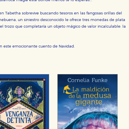
 auténtica magia está donde menos te lo esperas...
ven Tabetha sobrevive buscando tesoros en las fangosas orillas del
chebuena, un siniestro desconocido le ofrece tres monedas de plata
l trozo que completaría un objeto mágico de valor incalculable: la
on este emocionante cuento de Navidad.