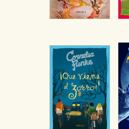
CONFIGURACIÓN DE CO
Cookies necesarias
Estas cookies son necesarias pa
hacerlo desde el navegador, p
Cookies de rendimiento y analí
Estas cookies se utilizan para
configuraciones de servicios p
tanto, es anónima.