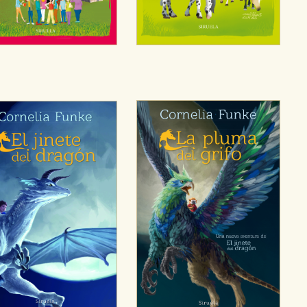
OKIES
HABILITAR T
ra que nuestro sitio web funcione y no es posible deshabilitarlas 
ero en ese caso es posible que algunas áreas de nuestra web deje
ticas
 mejorar su experiencia de navegación y optimizar el funcionamie
ara que no tenga que reconfigurarlos cada vez que nos visita. La i