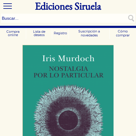
Ediciones Siruela
Suscripción a
Cómo
Compra
Lista de
Registro
online
deseos
novedades
comprar