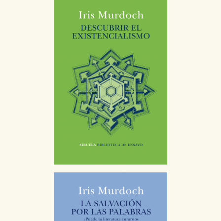
Cookies necesarias
Estas cookies son necesarias para que nuestro sitio
web funcione y no es posible deshabilitarlas desde
nuestro sistema. Es posible hacerlo desde el
navegador, pero en ese caso es posible que algunas
áreas de nuestra web dejen de funcionar
correctamente.
Cookies de rendimiento y analíticas
Estas cookies se utilizan para mejorar su experiencia
de navegación y optimizar el funcionamiento de
nuestro sitio web. Almacenan configuraciones de
servicios para que no tenga que reconfigurarlos cada
vez que nos visita. La información es agregada y, por lo
tanto, es anónima.
Cookies de publicidad y redes sociales
Estas cookies son gestionadas por nuestros socios
publicitarios y se utilizan para mostrar publicidad
relevante para sus intereses en otros sitios. No
almacenan directamente información personal sino
que se basan en la identificación única de su
navegador y dispositivo de internet.