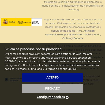
Mejoras en la gestión editorial en relación con la
tienda online y la digitalización de herramientas de
marketing.
Migración al estándar ONIX 3.0; introducción del
estándar ISNI; mejora del posicionamiento en
Google; ampliación de campos de metadatos y
depurado de código HTML.
Actividad
subvencionada por el Ministerio de Educación,
Cultura y Deporte.
Creación de un sistema de adaptabilidad de la
Siruela se preocupa por su privacidad
página web de ediciones Siruela para dispositivos
móviles en todos sus formatos para impulsar la
Utilizamos cookies propias y de terceros para gestionar la web, mejorar
comercialización de contenidos culturales legales e
nuestros servicios y ofrecerle una mejor experiencia. Puede pinchar en
implementación de los recursos tecnológicos
ACEPTAR para permitir el uso de todas las cookies o modificar y/o rechazar la
necesarios.
Actividad subvencionada por el
configuración. Puede consultar
aquí
para obtener más información sobre las
Ministerio de Educación, Cultura y Deporte.
cookies utilizadas, su finalidad y la forma de configurarlas.
Ediciones Siruela ha percibido una ayuda del
ACEPTO
Ayuntamiento de Madrid para asistir a Ferias
Internacionales del sector del libro.
RECHAZO
Configurar cookies
Legal