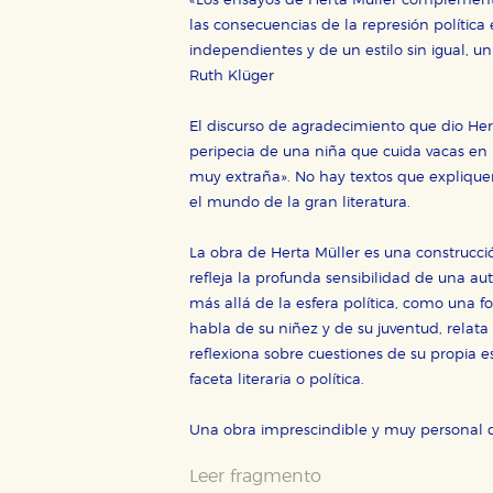
«Los ensayos de Herta Müller complementan
las consecuencias de la represión política
independientes y de un estilo sin igual, un
Ruth Klüger
El discurso de agradecimiento que dio Her
peripecia de una niña que cuida vacas en 
muy extraña». No hay textos que expliqu
el mundo de la gran literatura.
La obra de Herta Müller es una construcció
refleja la profunda sensibilidad de una a
más allá de la esfera política, como una 
habla de su niñez y de su juventud, relata 
reflexiona sobre cuestiones de su propia e
faceta literaria o política.
Una obra imprescindible y muy personal d
Leer fragmento