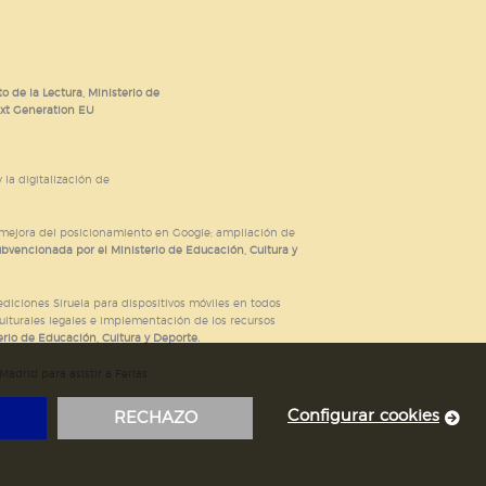
o de la Lectura, Ministerio de
ext Generation EU
 la digitalización de
; mejora del posicionamiento en Google; ampliación de
ubvencionada por el Ministerio de Educación, Cultura y
iciones Siruela para dispositivos móviles en todos
ulturales legales e implementación de los recursos
rio de Educación, Cultura y Deporte.
adrid para asistir a Ferias
Configurar cookies
RECHAZO