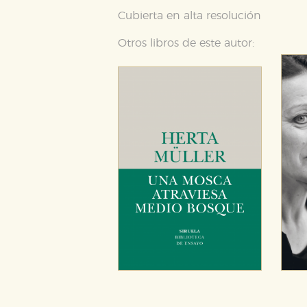
Cubierta en alta resolución
Otros libros de este autor:
CONFIGURACIÓN DE CO
Cookies necesarias
Estas cookies son necesarias pa
hacerlo desde el navegador, p
Cookies de rendimiento y analí
Estas cookies se utilizan para
configuraciones de servicios p
tanto, es anónima.