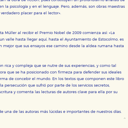
 la obra de ficción, pues constituyen un profundísimo análisis de
 en la psicología y en el lenguaje. Pero, además, son obras maestras
 verdadero placer para el lector».
ta Müller al recibir el Premio Nobel de 2009 comienza así: «La
un valle hasta llegar aquí, hasta el Ayuntamiento de Estocolmo, es
en mejor que sus ensayos ese camino desde la aldea rumana hasta
n rica y compleja que se nutre de sus experiencias, y como tal
utora que se ha posicionado con firmeza para defender sus ideales
forma de concebir el mundo. En los textos que componen este libro
la persecución que sufrió por parte de los servicios secretos,
scritura y comenta las lecturas de autores clave para ella por su
e una de las autoras más lúcidas e importantes de nuestros días.