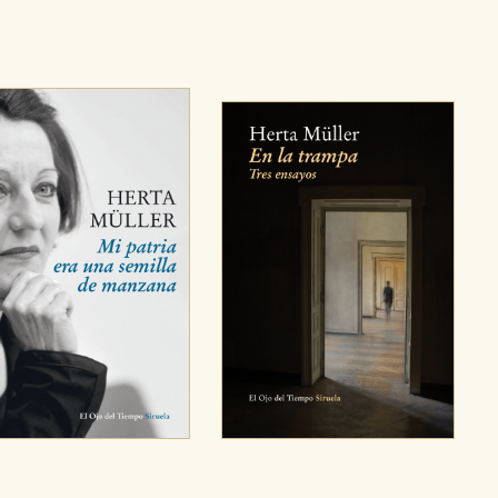
OKIES
HABILITAR T
ra que nuestro sitio web funcione y no es posible deshabilitarlas 
ero en ese caso es posible que algunas áreas de nuestra web deje
ticas
 mejorar su experiencia de navegación y optimizar el funcionamie
ara que no tenga que reconfigurarlos cada vez que nos visita. La i