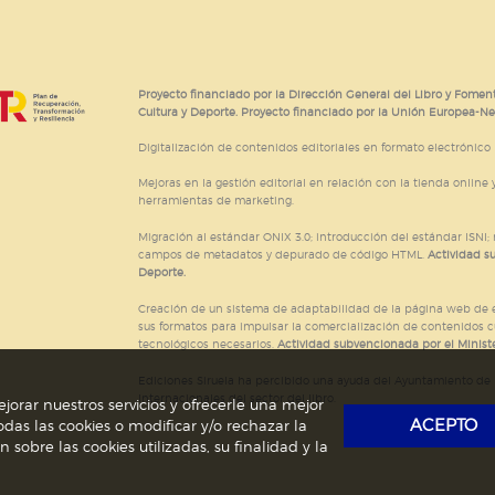
Proyecto financiado por la Dirección General del Libro y Foment
Cultura y Deporte. Proyecto financiado por la Unión Europea-N
Digitalización de contenidos editoriales en formato electrónico
Mejoras en la gestión editorial en relación con la tienda online y
herramientas de marketing.
Migración al estándar ONIX 3.0; introducción del estándar ISNI
campos de metadatos y depurado de código HTML.
Actividad s
Deporte.
Creación de un sistema de adaptabilidad de la página web de ed
sus formatos para impulsar la comercialización de contenidos c
tecnológicos necesarios.
Actividad subvencionada por el Ministe
Ediciones Siruela ha percibido una ayuda del Ayuntamiento de M
Internacionales del sector del libro.
jorar nuestros servicios y ofrecerle una mejor
ACEPTO
das las cookies o modificar y/o rechazar la
obre las cookies utilizadas, su finalidad y la