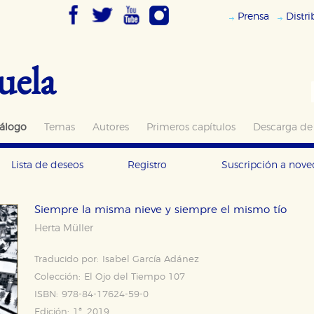
Prensa
Distr
uela
álogo
Temas
Autores
Primeros capítulos
Descarga de
Lista de deseos
Registro
Suscripción a nov
Siempre la misma nieve y siempre el mismo tío
Herta Müller
Traducido por:
Isabel García Adánez
Colección:
El Ojo del Tiempo 107
ISBN:
978-84-17624-59-0
Edición:
1ª, 2019