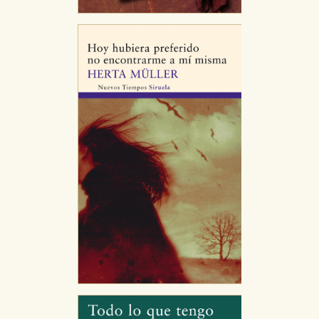
Cookies de publicidad y redes sociales
Estas cookies son gestionadas por nuestros socios
publicitarios y se utilizan para mostrar publicidad
relevante para sus intereses en otros sitios. No
almacenan directamente información personal sino
que se basan en la identificación única de su
navegador y dispositivo de internet.
GUARDAR CONFIGURACIÓN
Puede consultar nuestra
política de cookies