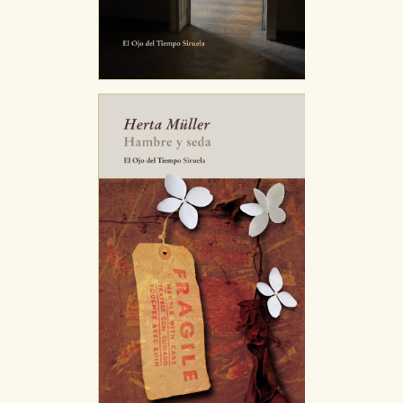
CONFIGURACIÓN DE COOKIES
HABILITAR TODO
RECHAZAR TODO
Cookies necesarias
Estas cookies son necesarias para que nuestro sitio
web funcione y no es posible deshabilitarlas desde
nuestro sistema. Es posible hacerlo desde el
navegador, pero en ese caso es posible que algunas
áreas de nuestra web dejen de funcionar
correctamente.
Cookies de rendimiento y analíticas
Estas cookies se utilizan para mejorar su experiencia
de navegación y optimizar el funcionamiento de
nuestro sitio web. Almacenan configuraciones de
servicios para que no tenga que reconfigurarlos cada
vez que nos visita. La información es agregada y, por lo
tanto, es anónima.