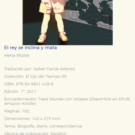
El rey se inclina y mata
Herta Müller
Traducido por:
Isabel García Adánez
Colección:
El Ojo del Tiempo 55
ISBN:
978-84-9841-428-8
Edición:
1ª, 2011
Encuadernación:
Tapa blanda con solapas (Disponible en
EPUB
,
Amazon Kindle
)
Páginas:
192
Dimensiones:
140 x 215 mm
Tema:
Biografía, diario, correspondencia
Idioma de publicación:
Español