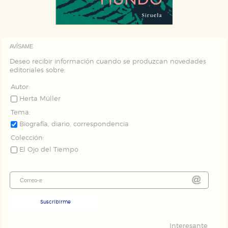
AVÍSAME
Deseo recibir información cuando se produzcan novedades
editoriales sobre:
Autor:
Herta Müller
Tema:
Biografía, diario, correspondencia
Colección:
El Ojo del Tiempo
Suscribirme
Interesante