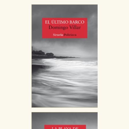
nuestro sistema. Es posible hacerlo desde el
navegador, pero en ese caso es posible que algunas
áreas de nuestra web dejen de funcionar
correctamente.
Cookies de rendimiento y analíticas
Estas cookies se utilizan para mejorar su experiencia
de navegación y optimizar el funcionamiento de
nuestro sitio web. Almacenan configuraciones de
servicios para que no tenga que reconfigurarlos cada
vez que nos visita. La información es agregada y, por lo
tanto, es anónima.
Cookies de publicidad y redes sociales
Estas cookies son gestionadas por nuestros socios
publicitarios y se utilizan para mostrar publicidad
relevante para sus intereses en otros sitios. No
almacenan directamente información personal sino
que se basan en la identificación única de su
navegador y dispositivo de internet.
GUARDAR CONFIGURACIÓN
Puede consultar nuestra
política de cookies