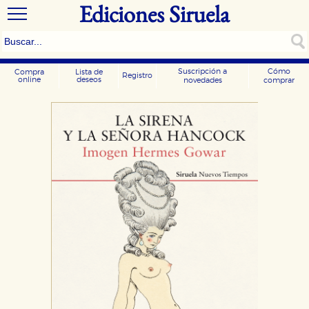
Ediciones Siruela
Suscripción a
Cómo
Compra
Lista de
Registro
online
deseos
novedades
comprar