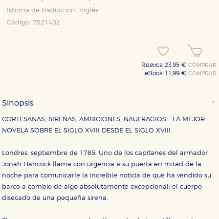
Idioma de traducción:
Inglés
Código:
7521402
Rústica 23,95 €
COMPRAR
eBook 11,99 €
COMPRAR
Sinopsis
CORTESANAS, SIRENAS, AMBICIONES, NAUFRAGIOS... LA MEJOR
NOVELA SOBRE EL SIGLO XVIII DESDE EL SIGLO XVIII.
Londres, septiembre de 1785. Uno de los capitanes del armador
CONFIGURACIÓN DE COOKIES
Jonah Hancock llama con urgencia a su puerta en mitad de la
noche para comunicarle la increíble noticia de que ha vendido su
barco a cambio de algo absolutamente excepcional: el cuerpo
HABILITAR TODO
RECHAZAR TODO
disecado de una pequeña sirena.