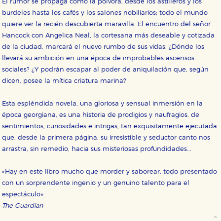
El rumor se propaga como la pólvora, desde los astilleros y los
Cookies necesarias
burdeles hasta los cafés y los salones nobiliarios; todo el mundo
Estas cookies son necesarias para que nuestro sitio
quiere ver la recién descubierta maravilla. El encuentro del señor
web funcione y no es posible deshabilitarlas desde
nuestro sistema. Es posible hacerlo desde el
Hancock con Angelica Neal, la cortesana más deseable y cotizada
navegador, pero en ese caso es posible que algunas
de la ciudad, marcará el nuevo rumbo de sus vidas. ¿Dónde los
áreas de nuestra web dejen de funcionar
correctamente.
llevará su ambición en una época de improbables ascensos
Cookies de rendimiento y analíticas
sociales? ¿Y podrán escapar al poder de aniquilación que, según
Estas cookies se utilizan para mejorar su experiencia
dicen, posee la mítica criatura marina?
de navegación y optimizar el funcionamiento de
nuestro sitio web. Almacenan configuraciones de
servicios para que no tenga que reconfigurarlos cada
Esta espléndida novela, una gloriosa y sensual inmersión en la
vez que nos visita. La información es agregada y, por lo
época georgiana, es una historia de prodigios y naufragios, de
tanto, es anónima.
sentimientos, curiosidades e intrigas, tan exquisitamente ejecutada
Cookies de publicidad y redes sociales
que, desde la primera página, su irresistible y seductor canto nos
Estas cookies son gestionadas por nuestros socios
publicitarios y se utilizan para mostrar publicidad
arrastra, sin remedio, hacia sus misteriosas profundidades...
relevante para sus intereses en otros sitios. No
almacenan directamente información personal sino
que se basan en la identificación única de su
«Hay en este libro mucho que morder y saborear, todo presentado
navegador y dispositivo de internet.
con un sorprendente ingenio y un genuino talento para el
espectáculo».
The Guardian
GUARDAR CONFIGURACIÓN