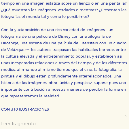
web funcione y no es posible deshabilitarlas desde
tiempo en una imagen estática sobre un lienzo o en una pantalla?
nuestro sistema. Es posible hacerlo desde el
¿Qué muestran las imágenes: verdades o mentiras? ¿Presentan las
navegador, pero en ese caso es posible que algunas
áreas de nuestra web dejen de funcionar
fotografías el mundo tal y como lo percibimos?
correctamente.
Cookies de rendimiento y analíticas
Con la yuxtaposición de una rica variedad de imágenes —un
Estas cookies se utilizan para mejorar su experiencia
fotograma de una película de Disney con una xilografía de
de navegación y optimizar el funcionamiento de
Hiroshige, una escena de una película de Eisenstein con un cuadro
nuestro sitio web. Almacenan configuraciones de
servicios para que no tenga que reconfigurarlos cada
de Velázquez—, los autores traspasan las habituales barreras entre
vez que nos visita. La información es agregada y, por lo
tanto, es anónima.
la cultura elevada y el entretenimiento popular, y establecen así
unas inesperadas relaciones a través del tiempo y de los diferentes
Cookies de publicidad y redes sociales
medios, afirmando al mismo tiempo que el cine, la fotografía, la
Estas cookies son gestionadas por nuestros socios
publicitarios y se utilizan para mostrar publicidad
pintura y el dibujo están profundamente interrelacionados. Una
relevante para sus intereses en otros sitios. No
historia de las imágenes, obra lúcida y perspicaz, supone pues una
almacenan directamente información personal sino
que se basan en la identificación única de su
importante contribución a nuestra manera de percibir la forma en
navegador y dispositivo de internet.
que representamos la realidad.
GUARDAR CONFIGURACIÓN
CON 310 ILUSTRACIONES
Leer fragmento