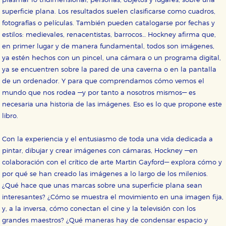
plasmar lo tridimensional, personas, objetos y lugares, sobre una
superficie plana. Los resultados suelen clasificarse como cuadros,
fotografías o películas. También pueden catalogarse por fechas y
estilos: medievales, renacentistas, barrocos… Hockney afirma que,
en primer lugar y de manera fundamental, todos son imágenes,
ya estén hechos con un pincel, una cámara o un programa digital,
ya se encuentren sobre la pared de una caverna o en la pantalla
de un ordenador. Y para que comprendamos cómo vemos el
mundo que nos rodea —y por tanto a nosotros mismos— es
necesaria una historia de las imágenes. Eso es lo que propone este
libro.
Con la experiencia y el entusiasmo de toda una vida dedicada a
CONFIGURACIÓN DE COOKIES
pintar, dibujar y crear imágenes con cámaras, Hockney —en
colaboración con el crítico de arte Martin Gayford— explora cómo y
HABILITAR TODO
RECHAZAR TODO
por qué se han creado las imágenes a lo largo de los milenios.
¿Qué hace que unas marcas sobre una superficie plana sean
interesantes? ¿Cómo se muestra el movimiento en una imagen fija,
y, a la inversa, cómo conectan el cine y la televisión con los
Cookies necesarias
grandes maestros? ¿Qué maneras hay de condensar espacio y
Estas cookies son necesarias para que nuestro sitio