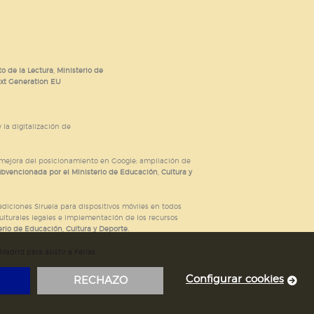
o de la Lectura, Ministerio de
ext Generation EU
 la digitalización de
; mejora del posicionamiento en Google; ampliación de
ubvencionada por el Ministerio de Educación, Cultura y
iciones Siruela para dispositivos móviles en todos
ulturales legales e implementación de los recursos
rio de Educación, Cultura y Deporte.
adrid para asistir a Ferias
Configurar cookies
RECHAZO