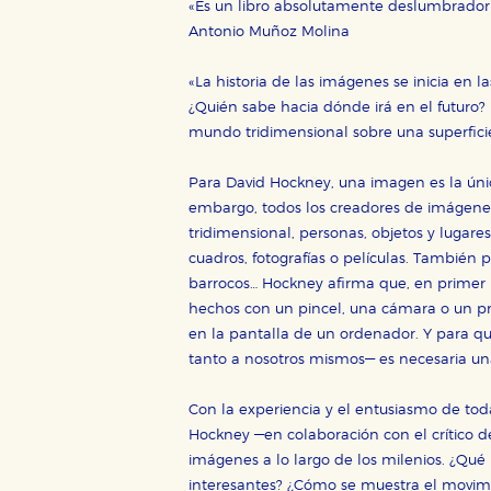
«Es un libro absolutamente deslumbrador
Antonio Muñoz Molina
«La historia de las imágenes se inicia en l
¿Quién sabe hacia dónde irá en el futuro?
mundo tridimensional sobre una superfic
Para David Hockney, una imagen es la ún
embargo, todos los creadores de imágen
tridimensional, personas, objetos y lugares
CONFIGURACIÓN DE CO
cuadros, fotografías o películas. También 
barrocos… Hockney afirma que, en primer
hechos con un pincel, una cámara o un pr
en la pantalla de un ordenador. Y para
Cookies necesarias
tanto a nosotros mismos— es necesaria una
Estas cookies son necesarias pa
hacerlo desde el navegador, p
Con la experiencia y el entusiasmo de tod
Cookies de rendimiento y analí
Hockney —en colaboración con el crítico d
Estas cookies se utilizan para
imágenes a lo largo de los milenios. ¿Qu
configuraciones de servicios p
interesantes? ¿Cómo se muestra el movimie