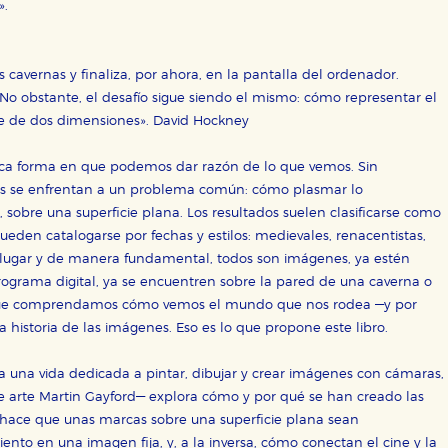
».
as cavernas y finaliza, por ahora, en la pantalla del ordenador.
 No obstante, el desafío sigue siendo el mismo: cómo representar el
ie de dos dimensiones». David Hockney
ica forma en que podemos dar razón de lo que vemos. Sin
es se enfrentan a un problema común: cómo plasmar lo
, sobre una superficie plana. Los resultados suelen clasificarse como
OKIES
HABILITAR T
pueden catalogarse por fechas y estilos: medievales, renacentistas,
 lugar y de manera fundamental, todos son imágenes, ya estén
ograma digital, ya se encuentren sobre la pared de una caverna o
 que comprendamos cómo vemos el mundo que nos rodea —y por
 historia de las imágenes. Eso es lo que propone este libro.
ra que nuestro sitio web funcione y no es posible deshabilitarlas 
ero en ese caso es posible que algunas áreas de nuestra web deje
a una vida dedicada a pintar, dibujar y crear imágenes con cámaras,
ticas
e arte Martin Gayford— explora cómo y por qué se han creado las
 mejorar su experiencia de navegación y optimizar el funcionamie
é hace que unas marcas sobre una superficie plana sean
ara que no tenga que reconfigurarlos cada vez que nos visita. La i
nto en una imagen fija, y, a la inversa, cómo conectan el cine y la