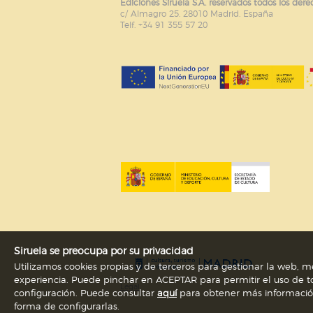
Ediciones Siruela S.A. reservados todos los dere
c/ Almagro 25. 28010 Madrid. España
Telf. +34 91 355 57 20
Siruela se preocupa por su privacidad
Utilizamos cookies propias y de terceros para gestionar la web, me
experiencia. Puede pinchar en ACEPTAR para permitir el uso de to
Legal
configuración. Puede consultar
aquí
para obtener más información s
forma de configurarlas.