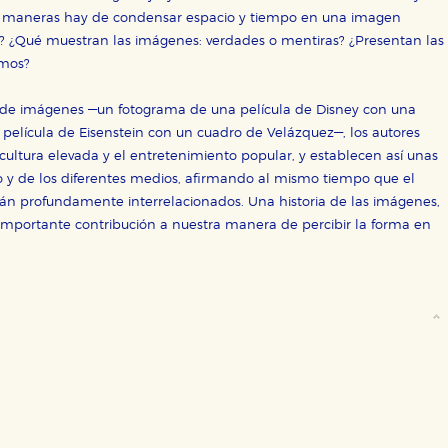
ué maneras hay de condensar espacio y tiempo en una imagen
sociales
a? ¿Qué muestran las imágenes: verdades o mentiras? ¿Presentan las
or nuestros socios publicitarios y se utilizan para mostrar publici
imos?
ectamente información personal sino que se basan en la identific
d de imágenes —un fotograma de una película de Disney con una
 película de Eisenstein con un cuadro de Velázquez—, los autores
 cultura elevada y el entretenimiento popular, y establecen así unas
CIÓN
o y de los diferentes medios, afirmando al mismo tiempo que el
 están profundamente interrelacionados. Una historia de las imágenes,
 importante contribución a nuestra manera de percibir la forma en
e cookies