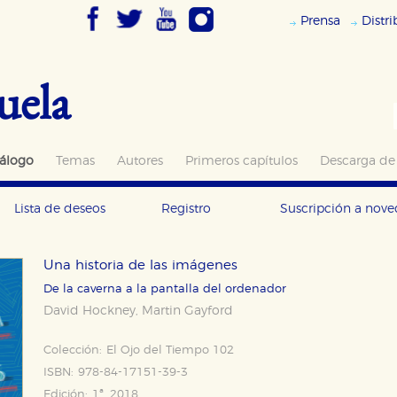
Prensa
Distr
uela
álogo
Temas
Autores
Primeros capítulos
Descarga de
Lista de deseos
Registro
Suscripción a nov
Una historia de las imágenes
De la caverna a la pantalla del ordenador
David Hockney
Martin Gayford
,
Colección:
El Ojo del Tiempo 102
ISBN:
978-84-17151-39-3
Edición:
1ª, 2018