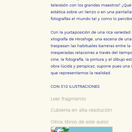
tanto, es anónima.
televisión con los grandes maestros? ¿Q
Cookies de publicidad y redes 
estática sobre un lienzo o en una pantall
Estas cookies son gestionadas p
fotografías el mundo tal y como lo percib
otros sitios. No almacenan dir
dispositivo de internet.
Con la yuxtaposición de una rica varieda
xilografía de Hiroshige, una escena de una
traspasan las habituales barreras entre la
GUARDAR CONFIGURA
inesperadas relaciones a través del tiemp
cine, la fotografía, la pintura y el dibujo
obra lúcida y perspicaz, supone pues una
Puede consultar nuestra
política d
que representamos la realidad.
CON 310 ILUSTRACIONES
Leer fragmento
Cubierta en alta resolución
Otros libros de este autor: