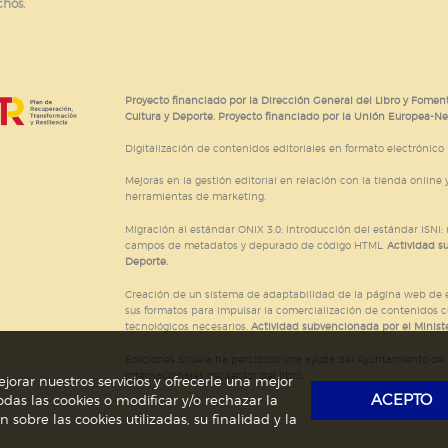
chos.
Proyecto financiado por la Dirección General del Libro y Foment
Cultura y Deporte. Proyecto financiado por la Unión Europea-N
Digitalización de contenidos editoriales en formato electrónico
Mejoras en la gestión editorial en relación con la tienda online y
herramientas de marketing.
Migración al estándar ONIX 3.0; introducción del estándar ISNI
campos de metadatos y depurado de código HTML.
Actividad s
Deporte.
Creación de un sistema de adaptabilidad de la página web de ed
sus formatos para impulsar la comercialización de contenidos c
tecnológicos necesarios.
Actividad subvencionada por el Ministe
Ediciones Siruela ha percibido una ayuda del Ayuntamiento de M
Internacionales del sector del libro.
jorar nuestros servicios y ofrecerle una mejor
ACEPTO
das las cookies o modificar y/o rechazar la
obre las cookies utilizadas, su finalidad y la