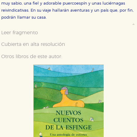
muy sabio, una fiel y adorable puercoespín y unas luciérnagas
Cookies necesarias
reivindicativas. En su viaje hallarán aventuras y un país que, por fin,
Estas cookies son necesarias para que nuestro sitio
podrán llamar su casa.
web funcione y no es posible deshabilitarlas desde
nuestro sistema. Es posible hacerlo desde el
navegador, pero en ese caso es posible que algunas
Leer fragmento
áreas de nuestra web dejen de funcionar
correctamente.
Cubierta en alta resolución
Cookies de rendimiento y analíticas
Estas cookies se utilizan para mejorar su experiencia
Otros libros de este autor:
de navegación y optimizar el funcionamiento de
nuestro sitio web. Almacenan configuraciones de
servicios para que no tenga que reconfigurarlos cada
vez que nos visita. La información es agregada y, por lo
tanto, es anónima.
Cookies de publicidad y redes sociales
Estas cookies son gestionadas por nuestros socios
publicitarios y se utilizan para mostrar publicidad
relevante para sus intereses en otros sitios. No
almacenan directamente información personal sino
que se basan en la identificación única de su
navegador y dispositivo de internet.
GUARDAR CONFIGURACIÓN