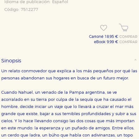
Idioma de publicación:
Español
Código:
7512277
Cartoné 18,95 €
COMPRAR
eBook 9,99 €
COMPRAR
Sinopsis
Un relato conmovedor que explica a los más pequeños por qué las
personas abandonan sus hogares en busca de un futuro mejor.
Cuando Nahuel, un venado de la Pampa argentina, se ve
acorralado en su tierra por culpa de la sequía que ha causado el
hombre, decide iniciar un viaje que lo llevará a cruzar el mar más
CONFIGURACIÓN DE COOKIES
grande que existe, bajar a sus temibles profundidades y subir a sus
cielos. Y lo hace llevando consigo las dos cosas que más importan
HABILITAR TODO
RECHAZAR TODO
en este mundo: la esperanza y un puñado de amigos. Entre ellos,
un cerdo que ladra, un búho que habla con adivinanzas, un topo