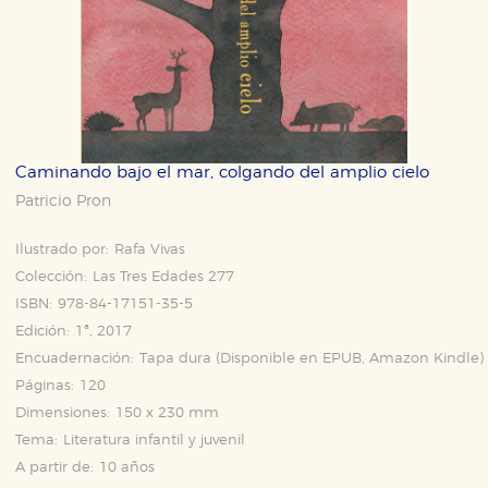
Caminando bajo el mar, colgando del amplio cielo
Patricio Pron
Ilustrado por:
Rafa Vivas
Colección:
Las Tres Edades 277
ISBN:
978-84-17151-35-5
Edición:
1ª, 2017
Encuadernación:
Tapa dura (Disponible en
EPUB
,
Amazon Kindle
)
Páginas:
120
Dimensiones:
150 x 230 mm
Tema:
Literatura infantil y juvenil
A partir de:
10 años