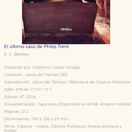
El último caso de Philip Trent
E. C. Bentley
Traducido por:
Guillermo López Gallego
Colección:
Libros del Tiempo 353
Subcolección:
Libros del Tiempo / Biblioteca de Clásicos Policiacos
ISBN:
978-84-17151-17-1
Edición:
6ª, 2018
Encuadernación:
Tapa dura (Disponible en
EPUB
,
Amazon Kindle
)
Páginas:
212
Dimensiones:
150 x 230 x 23 mm
Tema:
Clásicos - novela, Clásicos Policiacos, Novela policiaca y
thriller