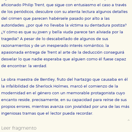
aficionado Philip Trent, que sigue con entusiasmo el caso a través
de los periódicos, descubre con su atenta lectura algunos detalles
CONFIGURACIÓN DE COOKIES
del crimen que parecen habérsele pasado por alto a las
autoridades: ¿por qué no llevaba la víctima su dentadura postiza?
HABILITAR TODO
RECHAZAR TODO
¿Y cómo es que su joven y bella viuda parece tan aliviada por la
tragedia? A pesar de lo descabellado de algunos de sus
razonamientos y de un inesperado interés romántico, la
Cookies necesarias
apasionada entrega de Trent al arte de la deducción conseguirá
Estas cookies son necesarias para que nuestro sitio
desvelar lo que nadie esperaba que alguien como él fuese capaz
web funcione y no es posible deshabilitarlas desde
nuestro sistema. Es posible hacerlo desde el
de encontrar: la verdad.
navegador, pero en ese caso es posible que algunas
áreas de nuestra web dejen de funcionar
correctamente.
La obra maestra de Bentley, fruto del hartazgo que causaba en él
la infalibilidad de Sherlock Holmes, marcó el comienzo de la
Cookies de rendimiento y analíticas
Estas cookies se utilizan para mejorar su experiencia
modernidad en el género con un memorable protagonista cuyo
de navegación y optimizar el funcionamiento de
encanto reside, precisamente, en su capacidad para reírse de sus
nuestro sitio web. Almacenan configuraciones de
servicios para que no tenga que reconfigurarlos cada
propios errores, mientras avanza con jovialidad por una de las más
vez que nos visita. La información es agregada y, por lo
ingeniosas tramas que el lector pueda recordar.
tanto, es anónima.
Cookies de publicidad y redes sociales
Leer fragmento
Estas cookies son gestionadas por nuestros socios