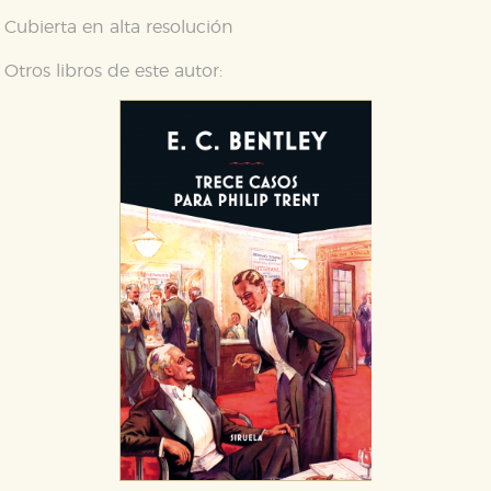
publicitarios y se utilizan para mostrar publicidad
Cubierta en alta resolución
relevante para sus intereses en otros sitios. No
almacenan directamente información personal sino
que se basan en la identificación única de su
Otros libros de este autor:
navegador y dispositivo de internet.
GUARDAR CONFIGURACIÓN
Puede consultar nuestra
política de cookies