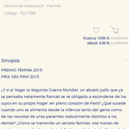
Idioma de traducción:
Francés
Código:
7521388
Rústica 19,95 €
COMPRAR
eBook 9,99 €
COMPRAR
Sinopsis
CONFIGURACIÓN DE COOKIES
PREMIO FÉMINA 2015
HABILITAR TODO
RECHAZAR TODO
PRIX DES PRIX 2015
¿Y si al llegar la Segunda Guerra Mundial, un abuelo judío que ya
se pensaba netamente francés se ve obligado a esconderse de los
Cookies necesarias
suyos en su propio hogar, en pleno corazón de París? ¿Qué sucede
Estas cookies son necesarias para que nuestro sitio
web funcione y no es posible deshabilitarlas desde
cuando uno se alimenta desde la infancia tanto del genio como
nuestro sistema. Es posible hacerlo desde el
de las neurosis de unos parientes radicalmente distintos a los
navegador, pero en ese caso es posible que algunas
áreas de nuestra web dejen de funcionar
demás? ¿Cómo se transmite un secreto familiar, ese núcleo de
correctamente.