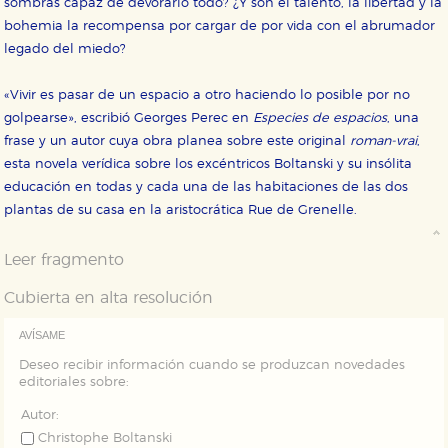
sombras capaz de devorarlo todo? ¿Y son el talento, la libertad y la
Cookies de rendimiento y analíticas
bohemia la recompensa por cargar de por vida con el abrumador
Estas cookies se utilizan para mejorar su experiencia
legado del miedo?
de navegación y optimizar el funcionamiento de
nuestro sitio web. Almacenan configuraciones de
servicios para que no tenga que reconfigurarlos cada
«Vivir es pasar de un espacio a otro haciendo lo posible por no
vez que nos visita. La información es agregada y, por lo
tanto, es anónima.
golpearse», escribió Georges Perec en
Especies de espacios
, una
frase y un autor cuya obra planea sobre este original
roman-vrai
,
Cookies de publicidad y redes sociales
Estas cookies son gestionadas por nuestros socios
esta novela verídica sobre los excéntricos Boltanski y su insólita
publicitarios y se utilizan para mostrar publicidad
educación en todas y cada una de las habitaciones de las dos
relevante para sus intereses en otros sitios. No
almacenan directamente información personal sino
plantas de su casa en la aristocrática Rue de Grenelle.
que se basan en la identificación única de su
navegador y dispositivo de internet.
Leer fragmento
GUARDAR CONFIGURACIÓN
Cubierta en alta resolución
AVÍSAME
Deseo recibir información cuando se produzcan novedades
Puede consultar nuestra
política de cookies
editoriales sobre:
Autor:
Christophe Boltanski