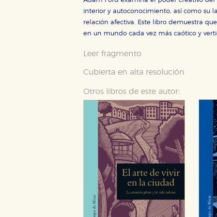
Adam Ford examina el poder creativo del si
Estas cookies son necesarias pa
interior y autoconocimiento, así como su 
hacerlo desde el navegador, p
relación afectiva. Este libro demuestra 
Cookies de rendimiento y analí
en un mundo cada vez más caótico y verti
Estas cookies se utilizan para
configuraciones de servicios p
Leer fragmento
tanto, es anónima.
Cubierta en alta resolución
Cookies de publicidad y redes 
Estas cookies son gestionadas p
Otros libros de este autor:
otros sitios. No almacenan dir
dispositivo de internet.
GUARDAR CONFIGURA
Puede consultar nuestra
política d