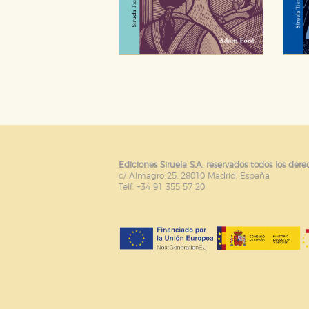
Ediciones Siruela S.A. reservados todos los dere
c/ Almagro 25. 28010 Madrid. España
Telf. +34 91 355 57 20