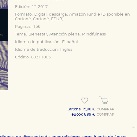
Edición:
1ª, 2017
Formato:
Digital: descarga, Amazon Kindle (Disponible en
Cartoné
,
Cartoné
,
EPUB
)
Páginas:
156
Tema:
Bienestar, Atención plena, Mindfulness
Idioma de publicación:
Español
Idioma de traducción:
Inglés
Código:
80311005
OKIES
HABILITAR T
Cartoné 15,90 €
COMPRAR
eBook 8,99 €
COMPRAR