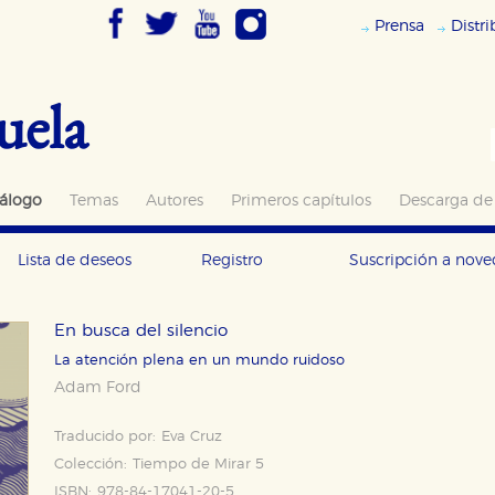
Prensa
Distr
uela
álogo
Temas
Autores
Primeros capítulos
Descarga de
Lista de deseos
Registro
Suscripción a nov
En busca del silencio
La atención plena en un mundo ruidoso
Adam Ford
Traducido por:
Eva Cruz
Colección:
Tiempo de Mirar 5
ISBN:
978-84-17041-20-5