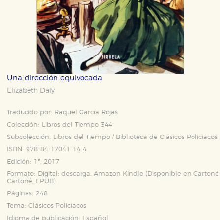
Una dirección equivocada
Elizabeth Daly
Traducido por:
Raquel García Rojas
Colección:
Libros del Tiempo 344
Subcolección:
Libros del Tiempo / Biblioteca de Clásicos Policiacos
ISBN:
978-84-17041-14-4
Edición:
1ª, 2017
Formato:
Digital: descarga, Amazon Kindle (Disponible en
Cartoné
Cartoné
,
EPUB
)
Páginas:
248
Tema:
Clásicos Policiacos
Idioma de publicación:
Español