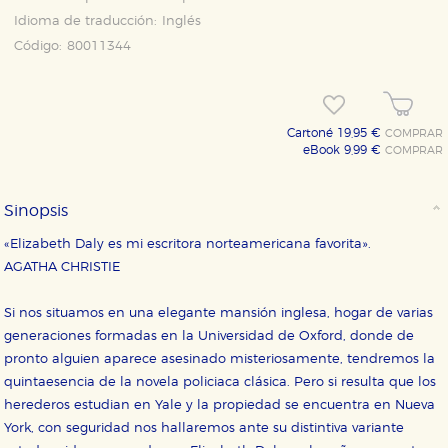
Idioma de traducción:
Inglés
Código:
80011344
Cartoné 19,95 €
COMPRAR
eBook 9,99 €
COMPRAR
Sinopsis
CONFIGURACIÓN DE COOKIES
«Elizabeth Daly es mi escritora norteamericana favorita».
HABILITAR TODO
RECHAZAR TODO
AGATHA CHRISTIE
Si nos situamos en una elegante mansión inglesa, hogar de varias
generaciones formadas en la Universidad de Oxford, donde de
Cookies necesarias
pronto alguien aparece asesinado misteriosamente, tendremos la
Estas cookies son necesarias para que nuestro sitio
web funcione y no es posible deshabilitarlas desde
quintaesencia de la novela policiaca clásica. Pero si resulta que los
nuestro sistema. Es posible hacerlo desde el
herederos estudian en Yale y la propiedad se encuentra en Nueva
navegador, pero en ese caso es posible que algunas
áreas de nuestra web dejen de funcionar
York, con seguridad nos hallaremos ante su distintiva variante
correctamente.