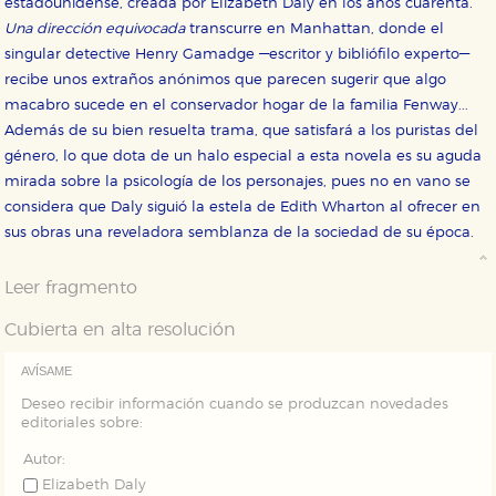
estadounidense, creada por Elizabeth Daly en los años cuarenta.
Cookies de rendimiento y analíticas
Una dirección equivocada
transcurre en Manhattan, donde el
Estas cookies se utilizan para mejorar su experiencia
singular detective Henry Gamadge —escritor y bibliófilo experto—
de navegación y optimizar el funcionamiento de
nuestro sitio web. Almacenan configuraciones de
recibe unos extraños anónimos que parecen sugerir que algo
servicios para que no tenga que reconfigurarlos cada
macabro sucede en el conservador hogar de la familia Fenway...
vez que nos visita. La información es agregada y, por lo
tanto, es anónima.
Además de su bien resuelta trama, que satisfará a los puristas del
género, lo que dota de un halo especial a esta novela es su aguda
Cookies de publicidad y redes sociales
Estas cookies son gestionadas por nuestros socios
mirada sobre la psicología de los personajes, pues no en vano se
publicitarios y se utilizan para mostrar publicidad
considera que Daly siguió la estela de Edith Wharton al ofrecer en
relevante para sus intereses en otros sitios. No
almacenan directamente información personal sino
sus obras una reveladora semblanza de la sociedad de su época.
que se basan en la identificación única de su
navegador y dispositivo de internet.
Leer fragmento
GUARDAR CONFIGURACIÓN
Cubierta en alta resolución
AVÍSAME
Deseo recibir información cuando se produzcan novedades
Puede consultar nuestra
política de cookies
editoriales sobre:
Autor:
Elizabeth Daly