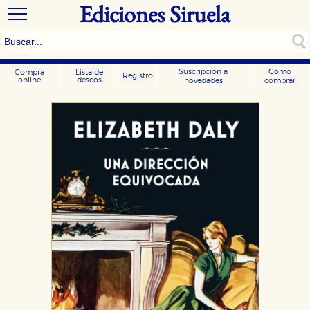
Ediciones Siruela
Suscripción a
Cómo
Compra
Lista de
Registro
online
deseos
novedades
comprar