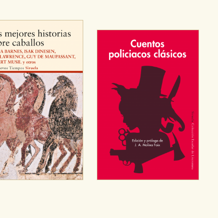
OKIES
HABILITAR T
ra que nuestro sitio web funcione y no es posible deshabilitarlas 
ero en ese caso es posible que algunas áreas de nuestra web deje
ticas
 mejorar su experiencia de navegación y optimizar el funcionamie
ara que no tenga que reconfigurarlos cada vez que nos visita. La i