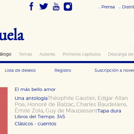
Prensa
Distr
uela
álogo
Temas
Autores
Primeros capítulos
Descarga de
Lista de deseos
Registro
Suscripción a nov
El más bello amor
Théophile Gautier
Edgar Allan
Una antología
,
Poe
Honoré de Balzac
Charles Baudelaire
,
,
,
Émile Zola
Guy de Maupassant
,
Tapa dura
Libros del Tiempo. 345.
Clásicos - cuentos