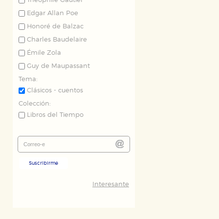
Théophile Gautier
Edgar Allan Poe
Honoré de Balzac
Charles Baudelaire
Émile Zola
Guy de Maupassant
Tema:
Clásicos - cuentos
Colección:
Libros del Tiempo
Suscribirme
Interesante