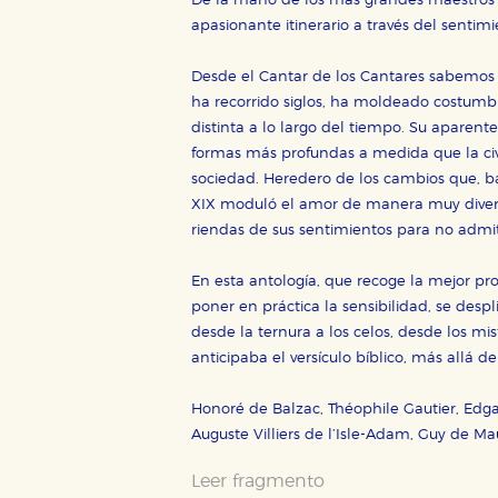
De la mano de los más grandes maestros de
apasionante itinerario a través del sentim
Desde el Cantar de los Cantares sabemos 
ha recorrido siglos, ha moldeado costumbre
distinta a lo largo del tiempo. Su aparen
formas más profundas a medida que la civi
sociedad. Heredero de los cambios que, bajo 
XIX moduló el amor de manera muy divers
riendas de sus sentimientos para no admi
En esta antología, que recoge la mejor pro
poner en práctica la sensibilidad, se desp
desde la ternura a los celos, desde los mi
anticipaba el versículo bíblico, más allá de 
Honoré de Balzac, Théophile Gautier, Edgar
Auguste Villiers de l’Isle-Adam, Guy de Ma
Leer fragmento