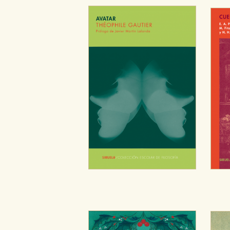
Cookies de publicidad y redes 
Estas cookies son gestionadas p
otros sitios. No almacenan dir
dispositivo de internet.
GUARDAR CONFIGURA
Puede consultar nuestra
política d