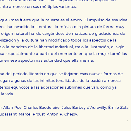
 la narrativa universal, esta exquisita selección propone un
iento amoroso en sus múltiples variantes.
que «más fuerte que la muerte es el amor». El impulso de esa idea
s, ha invadido la literatura, la música o la pintura de forma muy
te origen natural ha ido cargándose de matices, de gradaciones, de
lización y la cultura han modificado todos los aspectos de la
la bandera de la libertad individual, trajo la Ilustración, el siglo
a, especialmente a partir del momento en que la mujer tomó las
tir en ese aspecto más autoridad que ella misma.
sa del periodo literario en que se forjaron esas nuevas formas de
liegan algunas de las infinitas tonalidades de la pasión amorosa:
sterios equívocos a las adoraciones sublimes que van, como ya
la vida.
 Allan Poe, Charles Baudelaire, Jules Barbey d’Aurevilly, Émile Zola,
upassant, Marcel Proust, Antón P. Chéjov.