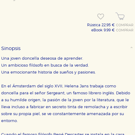
Rústica 22,95 €
COMPRAR
eBook 9,99 €
COMPRAR
Sinopsis
CONFIGURACIÓN DE COOKIES
Una joven doncella deseosa de aprender.
Un ambicioso filósofo en busca de la verdad.
HABILITAR TODO
RECHAZAR TODO
Una emocionante historia de sueños y pasiones.
En el Ámsterdam del siglo XVII, Helena Jans trabaja como
doncella para el señor Sergeant, un famoso librero inglés. Debido
Cookies necesarias
a su humilde origen, la pasión de la joven por la literatura, que le
Estas cookies son necesarias para que nuestro sitio
web funcione y no es posible deshabilitarlas desde
lleva incluso a fabricar en secreto tinta de remolacha y a escribir
nuestro sistema. Es posible hacerlo desde el
sobre su propia piel, se ve constantemente amenazada por su
navegador, pero en ese caso es posible que algunas
áreas de nuestra web dejen de funcionar
entorno.
correctamente.
Cookies de rendimiento y analíticas
Cuando el famoso filósofo René Descartes se instala en la casa