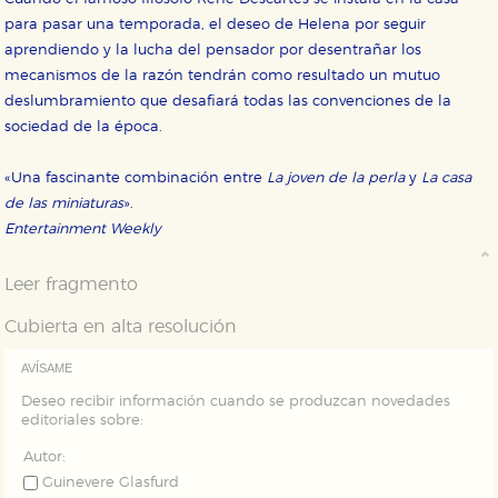
Estas cookies se utilizan para mejorar su experiencia
para pasar una temporada, el deseo de Helena por seguir
de navegación y optimizar el funcionamiento de
nuestro sitio web. Almacenan configuraciones de
aprendiendo y la lucha del pensador por desentrañar los
servicios para que no tenga que reconfigurarlos cada
mecanismos de la razón tendrán como resultado un mutuo
vez que nos visita. La información es agregada y, por lo
tanto, es anónima.
deslumbramiento que desafiará todas las convenciones de la
sociedad de la época.
Cookies de publicidad y redes sociales
Estas cookies son gestionadas por nuestros socios
publicitarios y se utilizan para mostrar publicidad
«Una fascinante combinación entre
La joven de la perla
y
La casa
relevante para sus intereses en otros sitios. No
almacenan directamente información personal sino
de las miniaturas
».
que se basan en la identificación única de su
Entertainment Weekly
navegador y dispositivo de internet.
Leer fragmento
GUARDAR CONFIGURACIÓN
Cubierta en alta resolución
AVÍSAME
Puede consultar nuestra
política de cookies
Deseo recibir información cuando se produzcan novedades
editoriales sobre:
Autor:
Guinevere Glasfurd