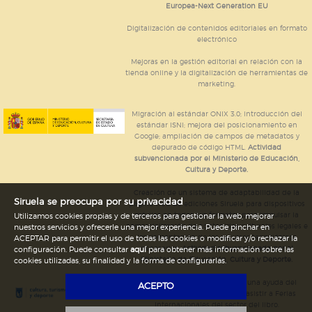
Europea-Next Generation EU
Digitalización de contenidos editoriales en formato
electrónico
Mejoras en la gestión editorial en relación con la
tienda online y la digitalización de herramientas de
marketing.
Migración al estándar ONIX 3.0; introducción del
estándar ISNI; mejora del posicionamiento en
Google; ampliación de campos de metadatos y
depurado de código HTML.
Actividad
subvencionada por el Ministerio de Educación,
Cultura y Deporte.
Creación de un sistema de adaptabilidad de la
Siruela se preocupa por su privacidad
página web de ediciones Siruela para dispositivos
móviles en todos sus formatos para impulsar la
Utilizamos cookies propias y de terceros para gestionar la web, mejorar
comercialización de contenidos culturales legales e
nuestros servicios y ofrecerle una mejor experiencia. Puede pinchar en
implementación de los recursos tecnológicos
ACEPTAR para permitir el uso de todas las cookies o modificar y/o rechazar la
necesarios.
Actividad subvencionada por el
configuración. Puede consultar
aquí
para obtener más información sobre las
Ministerio de Educación, Cultura y Deporte.
cookies utilizadas, su finalidad y la forma de configurarlas.
Ediciones Siruela ha percibido una ayuda del
ACEPTO
Ayuntamiento de Madrid para asistir a Ferias
Internacionales del sector del libro.