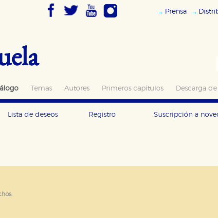
Prensa
Distr
uela
álogo
Temas
Autores
Primeros capítulos
Descarga de
Lista de deseos
Registro
Suscripción a nov
OKIES
HABILITAR T
ra que nuestro sitio web funcione y no es posible deshabilitarlas 
chos.
ero en ese caso es posible que algunas áreas de nuestra web deje