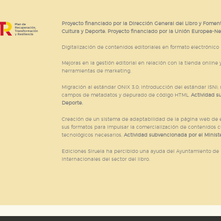
ticas
 mejorar su experiencia de navegación y optimizar el funcionamie
ara que no tenga que reconfigurarlos cada vez que nos visita. La i
Proyecto financiado por la Dirección General del Libro y Foment
Cultura y Deporte. Proyecto financiado por la Unión Europea-N
sociales
Digitalización de contenidos editoriales en formato electrónico
or nuestros socios publicitarios y se utilizan para mostrar publici
Mejoras en la gestión editorial en relación con la tienda online y
ectamente información personal sino que se basan en la identific
herramientas de marketing.
Migración al estándar ONIX 3.0; introducción del estándar ISNI
campos de metadatos y depurado de código HTML.
Actividad s
Deporte.
CIÓN
Creación de un sistema de adaptabilidad de la página web de ed
sus formatos para impulsar la comercialización de contenidos c
tecnológicos necesarios.
Actividad subvencionada por el Ministe
e cookies
Ediciones Siruela ha percibido una ayuda del Ayuntamiento de M
Internacionales del sector del libro.