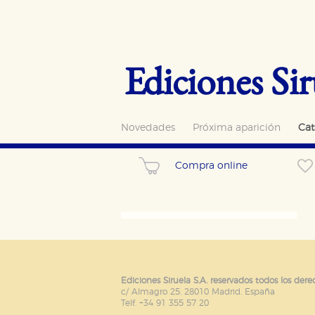
Ediciones Sir
Novedades
Próxima aparición
Cat
Compra online
CONFIGURACIÓN DE CO
Cookies necesarias
Estas cookies son necesarias pa
Ediciones Siruela S.A. reservados todos los dere
hacerlo desde el navegador, p
c/ Almagro 25. 28010 Madrid. España
Telf. +34 91 355 57 20