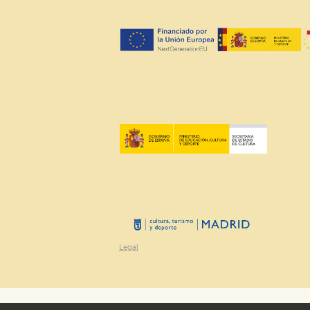
Cookies de rendimiento y analí
Estas cookies se utilizan para
configuraciones de servicios p
tanto, es anónima.
Cookies de publicidad y redes 
Estas cookies son gestionadas p
otros sitios. No almacenan dir
dispositivo de internet.
GUARDAR CONFIGURA
Puede consultar nuestra
política d
Legal