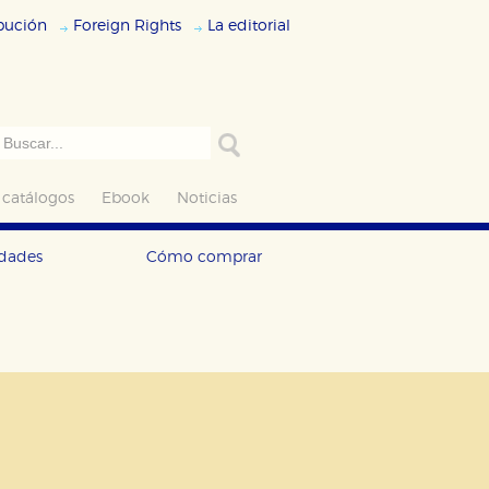
ibución
Foreign Rights
La editorial
 catálogos
Ebook
Noticias
edades
Cómo comprar
ODO
RECHAZAR TODO
desde nuestro sistema. Es posible
n de funcionar correctamente.