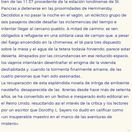
tren de las 11:37 procedente de la estación londinense de St.
Pancras a detenerse en las proximidades de Hemmersby.
Decididos a no pasar la noche en el vagón, un ecléctico grupo de
seis pasajeros decide desafiar las inclemencias del tiempo e
intentar llegar al cercano pueblo. A mitad de camino, se ven
CONFIGURACIÓN DE COOKIES
obligados a refugiarse en una solitaria casa de campo que, a pesar
del fuego encendido en la chimenea, el té para tres dispuesto
HABILITAR TODO
RECHAZAR TODO
sobre la mesa y el agua de la tetera todavía hirviendo, parece estar
desierta. Atrapados por las circunstancias en ese reducido espacio,
los viajeros intentarán desentrañar el enigma de la vivienda
Cookies necesarias
deshabitada y, cuando la tormenta finalmente amaine, de las
Estas cookies son necesarias para que nuestro sitio
cuatro personas que han sido asesinadas…
web funcione y no es posible deshabilitarlas desde
La recuperación de esta espléndida novela de intriga de ambiente
nuestro sistema. Es posible hacerlo desde el
navegador, pero en ese caso es posible que algunas
navideño, desaparecida de las ibrerías desde hace más de setenta
áreas de nuestra web dejen de funcionar
años, se ha convertido en un festivo e inesperado éxito editorial en
correctamente.
el Reino Unido, resucitando así el interés de la crítica y los lectores
Cookies de rendimiento y analíticas
por un escritor que Dorothy L. Sayers no dudó en calificar como
Estas cookies se utilizan para mejorar su experiencia
de navegación y optimizar el funcionamiento de
«un insuperable maestro en el marco de las aventuras de
nuestro sitio web. Almacenan configuraciones de
misterio».
servicios para que no tenga que reconfigurarlos cada
vez que nos visita. La información es agregada y, por lo