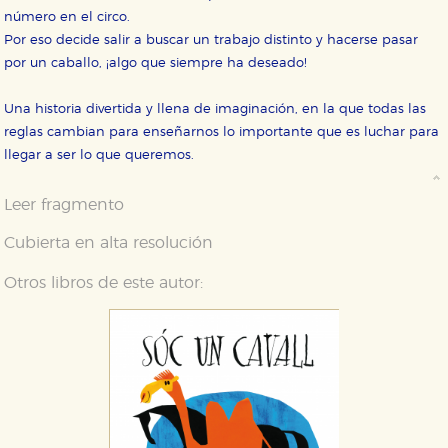
número en el circo.
Por eso decide salir a buscar un trabajo distinto y hacerse pasar
por un caballo, ¡algo que siempre ha deseado!
Una historia divertida y llena de imaginación, en la que todas las
reglas cambian para enseñarnos lo importante que es luchar para
llegar a ser lo que queremos.
CONFIGURACIÓN DE COOKIES
Leer fragmento
HABILITAR TODO
RECHAZAR TODO
Cubierta en alta resolución
Otros libros de este autor:
Cookies necesarias
Estas cookies son necesarias para que nuestro sitio
web funcione y no es posible deshabilitarlas desde
nuestro sistema. Es posible hacerlo desde el
navegador, pero en ese caso es posible que algunas
áreas de nuestra web dejen de funcionar
correctamente.
Cookies de rendimiento y analíticas
Estas cookies se utilizan para mejorar su experiencia