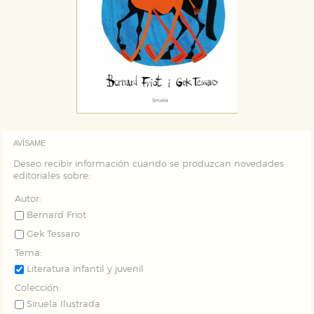
de navegación y optimizar el funcionamiento de
nuestro sitio web. Almacenan configuraciones de
servicios para que no tenga que reconfigurarlos cada
vez que nos visita. La información es agregada y, por lo
tanto, es anónima.
Cookies de publicidad y redes sociales
Estas cookies son gestionadas por nuestros socios
publicitarios y se utilizan para mostrar publicidad
relevante para sus intereses en otros sitios. No
almacenan directamente información personal sino
que se basan en la identificación única de su
navegador y dispositivo de internet.
AVÍSAME
Deseo recibir información cuando se produzcan novedades
GUARDAR CONFIGURACIÓN
editoriales sobre:
Autor:
Bernard Friot
Puede consultar nuestra
política de cookies
Gek Tessaro
Tema:
Literatura infantil y juvenil
Colección:
Siruela Ilustrada