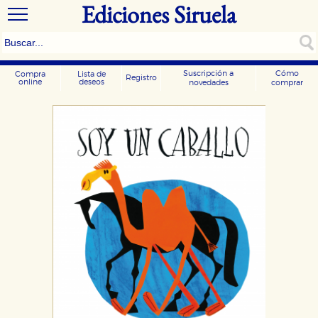
Ediciones Siruela
Suscripción a
Cómo
Compra
Lista de
Registro
online
deseos
novedades
comprar