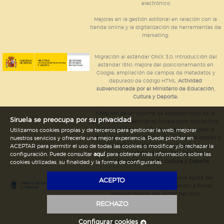
electrónico
Mejoras en la gestión editorial en relación con la
tienda online y la digitalización de herramientas de
marketing.
Migración al estándar ONIX 3.0; introducción del
estándar ISNI; mejora del posicionamiento en
Google; ampliación de campos de metadatos y
depurado de código HTML.
Actividad
subvencionada por el Ministerio de Educación,
Cultura y Deporte.
Creación de un sistema de adaptabilidad de la
Siruela se preocupa por su privacidad
página web de ediciones Siruela para dispositivos
móviles en todos sus formatos para impulsar la
Utilizamos cookies propias y de terceros para gestionar la web, mejorar
comercialización de contenidos culturales legales e
nuestros servicios y ofrecerle una mejor experiencia. Puede pinchar en
implementación de los recursos tecnológicos
ACEPTAR para permitir el uso de todas las cookies o modificar y/o rechazar la
necesarios.
Actividad subvencionada por el
configuración. Puede consultar
aquí
para obtener más información sobre las
Ministerio de Educación, Cultura y Deporte.
cookies utilizadas, su finalidad y la forma de configurarlas.
Ediciones Siruela ha percibido una ayuda del
ACEPTO
Ayuntamiento de Madrid para asistir a Ferias
Internacionales del sector del libro.
RECHAZO
Configurar cookies
Legal