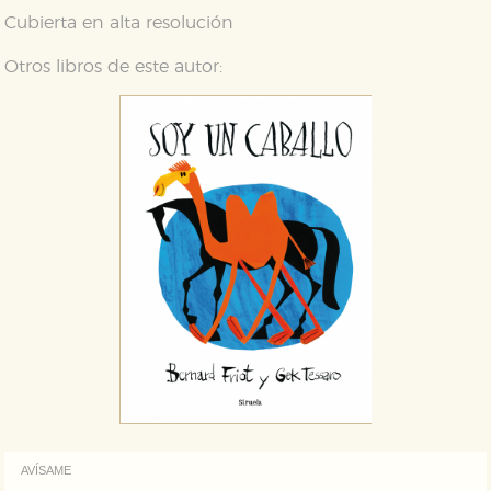
web funcione y no es posible deshabilitarlas desde
nuestro sistema. Es posible hacerlo desde el
Cubierta en alta resolución
navegador, pero en ese caso es posible que algunas
áreas de nuestra web dejen de funcionar
Otros libros de este autor:
correctamente.
Cookies de rendimiento y analíticas
Estas cookies se utilizan para mejorar su experiencia
de navegación y optimizar el funcionamiento de
nuestro sitio web. Almacenan configuraciones de
servicios para que no tenga que reconfigurarlos cada
vez que nos visita. La información es agregada y, por lo
tanto, es anónima.
Cookies de publicidad y redes sociales
Estas cookies son gestionadas por nuestros socios
publicitarios y se utilizan para mostrar publicidad
relevante para sus intereses en otros sitios. No
almacenan directamente información personal sino
que se basan en la identificación única de su
navegador y dispositivo de internet.
GUARDAR CONFIGURACIÓN
AVÍSAME