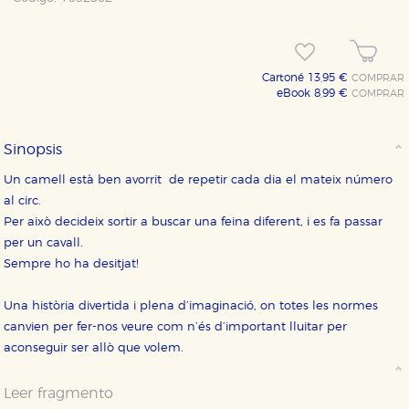
Cartoné 13,95 €
COMPRAR
eBook 8,99 €
COMPRAR
Sinopsis
Un camell està ben avorrit de repetir cada dia el mateix número
al circ.
Per això decideix sortir a buscar una feina diferent, i es fa passar
per un cavall.
CONFIGURACIÓN DE COOKIES
Sempre ho ha desitjat!
Una història divertida i plena d’imaginació, on totes les normes
HABILITAR TODO
RECHAZAR TODO
canvien per fer-nos veure com n’és d’important lluitar per
aconseguir ser allò que volem.
Cookies necesarias
Leer fragmento
Estas cookies son necesarias para que nuestro sitio