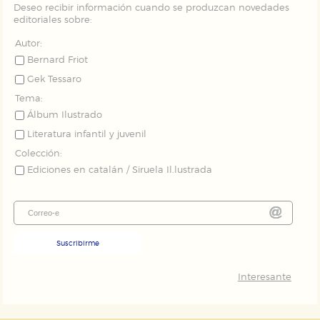
Puede consultar nuestra
política de cookies
Deseo recibir información cuando se produzcan novedades
editoriales sobre:
Autor:
Bernard Friot
Gek Tessaro
Tema:
Álbum Ilustrado
Literatura infantil y juvenil
Colección:
Ediciones en catalán / Siruela Il.lustrada
Suscribirme
Interesante