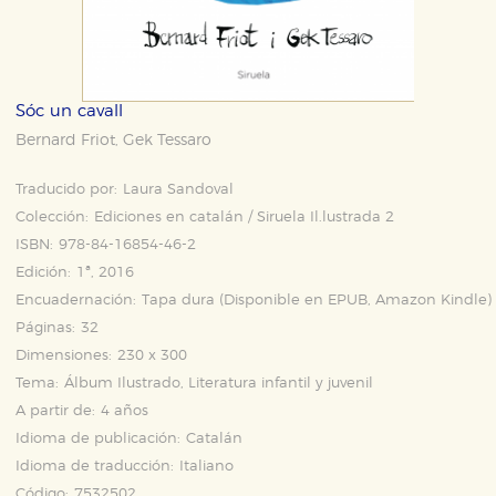
Sóc un cavall
Bernard Friot
Gek Tessaro
,
Traducido por:
Laura Sandoval
Colección:
Ediciones en catalán / Siruela Il.lustrada 2
ISBN:
978-84-16854-46-2
Edición:
1ª, 2016
Encuadernación:
Tapa dura (Disponible en
EPUB
,
Amazon Kindle
)
Páginas:
32
Dimensiones:
230 x 300
Tema:
Álbum Ilustrado, Literatura infantil y juvenil
A partir de:
4 años
Idioma de publicación:
Catalán
Idioma de traducción:
Italiano
Código:
7532502