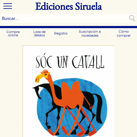
Ediciones Siruela
Suscripción a
Cómo
Compra
Lista de
Registro
online
deseos
novedades
comprar