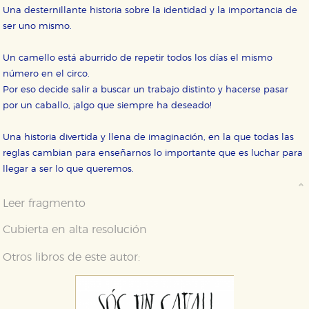
Una desternillante historia sobre la identidad y la importancia de
ser uno mismo.
HABILITAR TODO
RECHAZAR TODO
Un camello está aburrido de repetir todos los días el mismo
número en el circo.
Cookies necesarias
Por eso decide salir a buscar un trabajo distinto y hacerse pasar
Estas cookies son necesarias para que nuestro sitio
por un caballo, ¡algo que siempre ha deseado!
web funcione y no es posible deshabilitarlas desde
nuestro sistema. Es posible hacerlo desde el
navegador, pero en ese caso es posible que algunas
Una historia divertida y llena de imaginación, en la que todas las
áreas de nuestra web dejen de funcionar
correctamente.
reglas cambian para enseñarnos lo importante que es luchar para
llegar a ser lo que queremos.
Cookies de rendimiento y analíticas
Estas cookies se utilizan para mejorar su experiencia
de navegación y optimizar el funcionamiento de
Leer fragmento
nuestro sitio web. Almacenan configuraciones de
servicios para que no tenga que reconfigurarlos cada
vez que nos visita. La información es agregada y, por lo
Cubierta en alta resolución
tanto, es anónima.
Otros libros de este autor:
Cookies de publicidad y redes sociales
Estas cookies son gestionadas por nuestros socios
publicitarios y se utilizan para mostrar publicidad
relevante para sus intereses en otros sitios. No
almacenan directamente información personal sino