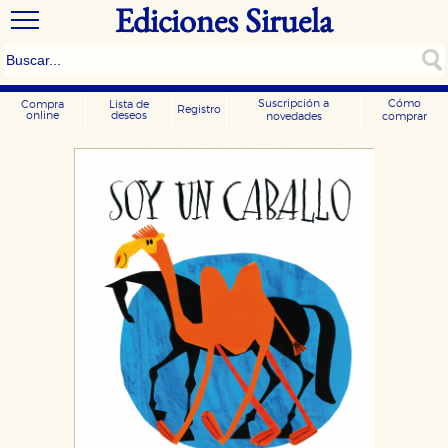
Ediciones Siruela
Suscripción a
Cómo
Compra
Lista de
Registro
online
deseos
novedades
comprar