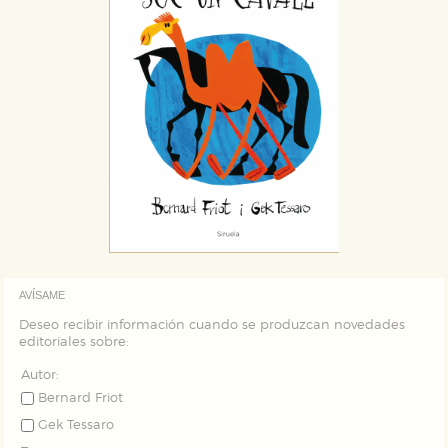
que se basan en la identificación única de su
navegador y dispositivo de internet.
GUARDAR CONFIGURACIÓN
Puede consultar nuestra
política de cookies
AVÍSAME
Deseo recibir información cuando se produzcan novedades
editoriales sobre:
Autor:
Bernard Friot
Gek Tessaro