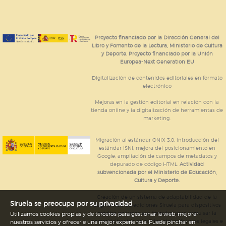
Proyecto financiado por la Dirección General del
Libro y Fomento de la Lectura, Ministerio de Cultura
y Deporte. Proyecto financiado por la Unión
Europea-Next Generation EU
Digitalización de contenidos editoriales en formato
electrónico
Mejoras en la gestión editorial en relación con la
tienda online y la digitalización de herramientas de
marketing.
Migración al estándar ONIX 3.0; introducción del
estándar ISNI; mejora del posicionamiento en
Google; ampliación de campos de metadatos y
depurado de código HTML.
Actividad
subvencionada por el Ministerio de Educación,
Cultura y Deporte.
Creación de un sistema de adaptabilidad de la
Siruela se preocupa por su privacidad
página web de ediciones Siruela para dispositivos
móviles en todos sus formatos para impulsar la
Utilizamos cookies propias y de terceros para gestionar la web, mejorar
comercialización de contenidos culturales legales e
nuestros servicios y ofrecerle una mejor experiencia. Puede pinchar en