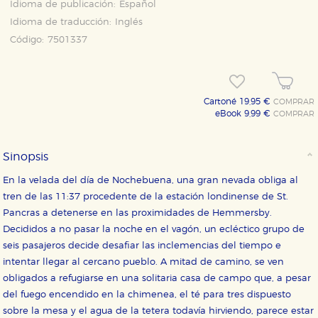
Idioma de publicación:
Español
Idioma de traducción:
Inglés
Código:
7501337
Cartoné 19,95 €
COMPRAR
eBook 9,99 €
COMPRAR
Sinopsis
CONFIGURACIÓN DE COOKIES
En la velada del día de Nochebuena, una gran nevada obliga al
tren de las 11:37 procedente de la estación londinense de St.
HABILITAR TODO
RECHAZAR TODO
Pancras a detenerse en las proximidades de Hemmersby.
Decididos a no pasar la noche en el vagón, un ecléctico grupo de
seis pasajeros decide desafiar las inclemencias del tiempo e
intentar llegar al cercano pueblo. A mitad de camino, se ven
Cookies necesarias
Estas cookies son necesarias para que nuestro sitio
obligados a refugiarse en una solitaria casa de campo que, a pesar
web funcione y no es posible deshabilitarlas desde
del fuego encendido en la chimenea, el té para tres dispuesto
nuestro sistema. Es posible hacerlo desde el
navegador, pero en ese caso es posible que algunas
sobre la mesa y el agua de la tetera todavía hirviendo, parece estar