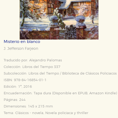
Misterio en blanco
J. Jefferson Farjeon
Traducido por:
Alejandro Palomas
Colección:
Libros del Tiempo 337
Subcolección:
Libros del Tiempo / Biblioteca de Clásicos Policiacos
ISBN:
978-84-16854-01-1
Edición:
1ª, 2016
Encuadernación:
Tapa dura (Disponible en
EPUB
,
Amazon Kindle
)
Páginas:
244
Dimensiones:
145 x 215 mm
Tema:
Clásicos - novela, Novela policiaca y thriller