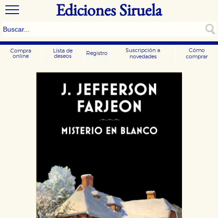
Ediciones Siruela
Suscripción a
Cómo
Compra
Lista de
Registro
online
deseos
novedades
comprar