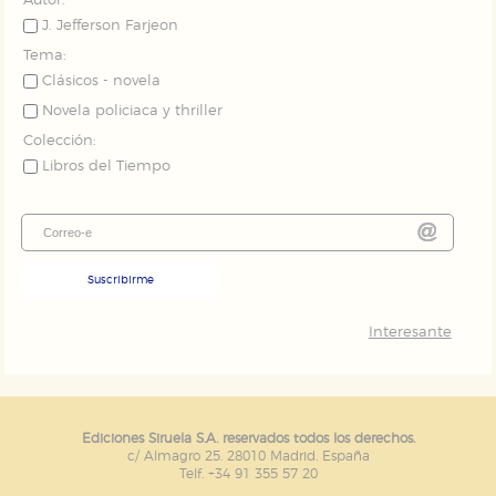
Autor:
J. Jefferson Farjeon
Tema:
Clásicos - novela
Novela policiaca y thriller
Colección:
Libros del Tiempo
Suscribirme
Interesante
Ediciones Siruela S.A. reservados todos los derechos.
c/ Almagro 25. 28010 Madrid. España
Telf. +34 91 355 57 20