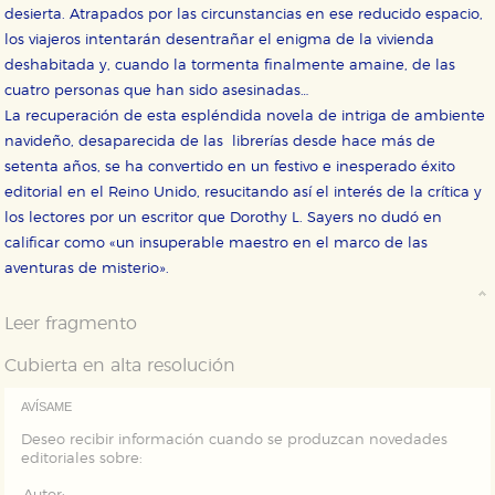
áreas de nuestra web dejen de funcionar
desierta. Atrapados por las circunstancias en ese reducido espacio,
correctamente.
los viajeros intentarán desentrañar el enigma de la vivienda
Cookies de rendimiento y analíticas
deshabitada y, cuando la tormenta finalmente amaine, de las
Estas cookies se utilizan para mejorar su experiencia
cuatro personas que han sido asesinadas…
de navegación y optimizar el funcionamiento de
nuestro sitio web. Almacenan configuraciones de
La recuperación de esta espléndida novela de intriga de ambiente
servicios para que no tenga que reconfigurarlos cada
vez que nos visita. La información es agregada y, por lo
navideño, desaparecida de las librerías desde hace más de
tanto, es anónima.
setenta años, se ha convertido en un festivo e inesperado éxito
Cookies de publicidad y redes sociales
editorial en el Reino Unido, resucitando así el interés de la crítica y
Estas cookies son gestionadas por nuestros socios
los lectores por un escritor que Dorothy L. Sayers no dudó en
publicitarios y se utilizan para mostrar publicidad
calificar como «un insuperable maestro en el marco de las
relevante para sus intereses en otros sitios. No
almacenan directamente información personal sino
aventuras de misterio».
que se basan en la identificación única de su
navegador y dispositivo de internet.
Leer fragmento
GUARDAR CONFIGURACIÓN
Cubierta en alta resolución
AVÍSAME
Deseo recibir información cuando se produzcan novedades
Puede consultar nuestra
política de cookies
editoriales sobre: