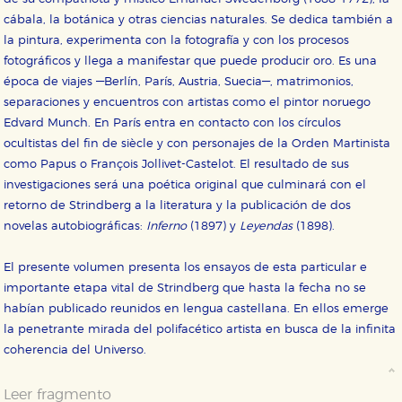
Estas cookies son necesarias para que nuestro sitio
web funcione y no es posible deshabilitarlas desde
cábala, la botánica y otras ciencias naturales. Se dedica también a
nuestro sistema. Es posible hacerlo desde el
la pintura, experimenta con la fotografía y con los procesos
navegador, pero en ese caso es posible que algunas
áreas de nuestra web dejen de funcionar
fotográficos y llega a manifestar que puede producir oro. Es una
correctamente.
época de viajes —Berlín, París, Austria, Suecia—, matrimonios,
Cookies de rendimiento y analíticas
separaciones y encuentros con artistas como el pintor noruego
Estas cookies se utilizan para mejorar su experiencia
Edvard Munch. En París entra en contacto con los círculos
de navegación y optimizar el funcionamiento de
nuestro sitio web. Almacenan configuraciones de
ocultistas del fin de siècle y con personajes de la Orden Martinista
servicios para que no tenga que reconfigurarlos cada
como Papus o François Jollivet-Castelot. El resultado de sus
vez que nos visita. La información es agregada y, por lo
tanto, es anónima.
investigaciones será una poética original que culminará con el
retorno de Strindberg a la literatura y la publicación de dos
Cookies de publicidad y redes sociales
novelas autobiográficas:
Inferno
(1897) y
Leyendas
(1898).
Estas cookies son gestionadas por nuestros socios
publicitarios y se utilizan para mostrar publicidad
relevante para sus intereses en otros sitios. No
El presente volumen presenta los ensayos de esta particular e
almacenan directamente información personal sino
que se basan en la identificación única de su
importante etapa vital de Strindberg que hasta la fecha no se
navegador y dispositivo de internet.
habían publicado reunidos en lengua castellana. En ellos emerge
la penetrante mirada del polifacético artista en busca de la infinita
GUARDAR CONFIGURACIÓN
coherencia del Universo.
Leer fragmento