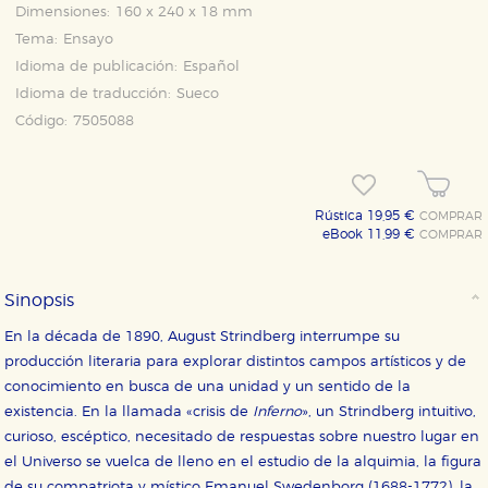
Dimensiones:
160 x 240 x 18 mm
Tema:
Ensayo
Idioma de publicación:
Español
Idioma de traducción:
Sueco
Código:
7505088
Rústica 19,95 €
COMPRAR
eBook 11,99 €
COMPRAR
Sinopsis
CONFIGURACIÓN DE COOKIES
En la década de 1890, August Strindberg interrumpe su
producción literaria para explorar distintos campos artísticos y de
HABILITAR TODO
RECHAZAR TODO
conocimiento en busca de una unidad y un sentido de la
existencia. En la llamada «crisis de
Inferno
», un Strindberg intuitivo,
curioso, escéptico, necesitado de respuestas sobre nuestro lugar en
el Universo se vuelca de lleno en el estudio de la alquimia, la figura
Cookies necesarias
de su compatriota y místico Emanuel Swedenborg (1688-1772), la