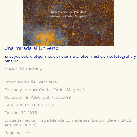
Una mirada al Universo
Ensayos sobre alquimia, ciencias naturales, misticismo, fotografía y
pintura
August Strindberg
Introducción de:
Per Stam
Edición y traducción de:
Carles Magrinyà
Colección:
El Árbol del Paraíso 88
ISBN:
978-84-16854-26-4
Edición:
1ª, 2016
Encuadernación:
Tapa blanda con solapas (Disponible en
EPUB
,
Amazon Kindle
)
Páginas:
272