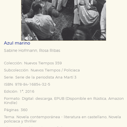
Azul marino
Sabine Hofmann
Rosa Ribas
,
Colección:
Nuevos Tiempos 359
Subcolección:
Nuevos Tiempos / Policiaca
Serie:
Serie de la periodista Ana Martí 3
ISBN:
978-84-16854-32-5
Edición:
1ª, 2016
Formato:
Digital: descarga, EPUB (Disponible en
Rústica
,
Amazon
Kindle
)
Páginas:
360
Tema:
Novela contemporánea - literatura en castellano, Novela
policiaca y thriller