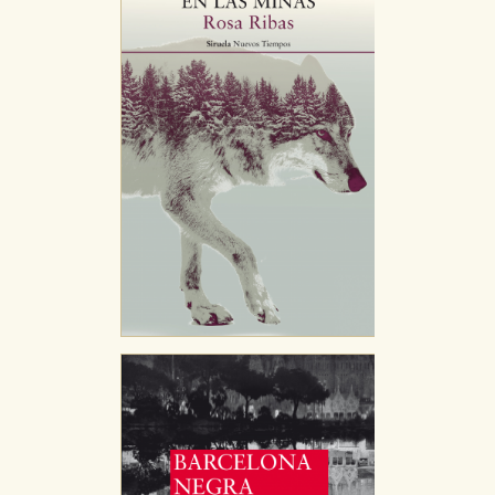
CONFIGURACIÓN DE COOKIES
HABILITAR TODO
RECHAZAR TODO
Cookies necesarias
Estas cookies son necesarias para que nuestro sitio
web funcione y no es posible deshabilitarlas desde
nuestro sistema. Es posible hacerlo desde el
navegador, pero en ese caso es posible que algunas
áreas de nuestra web dejen de funcionar
correctamente.
Cookies de rendimiento y analíticas
Estas cookies se utilizan para mejorar su experiencia
de navegación y optimizar el funcionamiento de
nuestro sitio web. Almacenan configuraciones de
servicios para que no tenga que reconfigurarlos cada
vez que nos visita. La información es agregada y, por lo
tanto, es anónima.