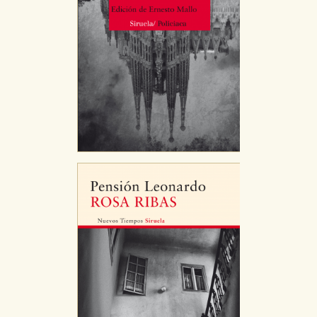
Cookies de publicidad y redes sociales
Estas cookies son gestionadas por nuestros socios
publicitarios y se utilizan para mostrar publicidad
relevante para sus intereses en otros sitios. No
almacenan directamente información personal sino
que se basan en la identificación única de su
navegador y dispositivo de internet.
GUARDAR CONFIGURACIÓN
Puede consultar nuestra
política de cookies