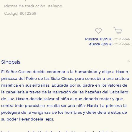
Idioma de traducción:
Italiano
Código:
8012268
Rústica 16,95 €
COMPRAR
eBook 8,99 €
COMPRAR
CONFIGURACIÓN DE COOKIES
Sinopsis
HABILITAR TODO
RECHAZAR TODO
El Señor Oscuro decide condenar a la humanidad y elige a Haxen,
princesa del Reino de las Siete Cimas, para concebir a una criatura
maléfica en sus entrañas. Educada por su padre en los valores de
Cookies necesarias
la caballería a través de la narración de las hazañas del Caballero
Estas cookies son necesarias para que nuestro sitio
de Luz, Haxen decide salvar al niño al que debería matar y que,
web funcione y no es posible deshabilitarlas desde
nuestro sistema. Es posible hacerlo desde el
contra todo pronóstico, resulta ser una niña: Hania. La princesa la
navegador, pero en ese caso es posible que algunas
protegerá de la venganza de los hombres y defenderá a estos de
áreas de nuestra web dejen de funcionar
correctamente.
su poder llevándosela lejos.
Cookies de rendimiento y analíticas