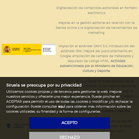
Digitalización de contenidos editoriales en formato
electrónico
Mejoras en la gestión editorial en relación con la
tienda online y la digitalización de herramientas de
marketing.
Migración al estándar ONIX 3.0; introducción del
estándar ISNI; mejora del posicionamiento en
Google; ampliación de campos de metadatos y
depurado de código HTML.
Actividad
subvencionada por el Ministerio de Educación,
Cultura y Deporte.
Creación de un sistema de adaptabilidad de la
Siruela se preocupa por su privacidad
página web de ediciones Siruela para dispositivos
móviles en todos sus formatos para impulsar la
Utilizamos cookies propias y de terceros para gestionar la web, mejorar
comercialización de contenidos culturales legales e
nuestros servicios y ofrecerle una mejor experiencia. Puede pinchar en
implementación de los recursos tecnológicos
ACEPTAR para permitir el uso de todas las cookies o modificar y/o rechazar la
necesarios.
Actividad subvencionada por el
configuración. Puede consultar
aquí
para obtener más información sobre las
Ministerio de Educación, Cultura y Deporte.
cookies utilizadas, su finalidad y la forma de configurarlas.
Ediciones Siruela ha percibido una ayuda del
ACEPTO
Ayuntamiento de Madrid para asistir a Ferias
Internacionales del sector del libro.
RECHAZO