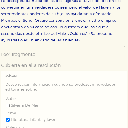
La desesperada huida de las dos fugitivas a través del desierto se
Estas cookies se utilizan para mejorar su experiencia
de navegación y optimizar el funcionamiento de
convertirá en una verdadera odisea, pero el valor de Haxen y los
nuestro sitio web. Almacenan configuraciones de
servicios para que no tenga que reconfigurarlos cada
sorprendentes poderes de su hija las ayudarán a afrontarla.
vez que nos visita. La información es agregada y, por lo
Mientras el Señor Oscuro conspira en silencio, madre e hija se
tanto, es anónima.
encuentran en su camino con un guerrero que las sigue a
Cookies de publicidad y redes sociales
escondidas desde el inicio del viaje. ¿Quién es? ¿Se propone
Estas cookies son gestionadas por nuestros socios
ayudarlas o es un enviado de las tinieblas?
publicitarios y se utilizan para mostrar publicidad
relevante para sus intereses en otros sitios. No
almacenan directamente información personal sino
que se basan en la identificación única de su
Leer fragmento
navegador y dispositivo de internet.
Cubierta en alta resolución
GUARDAR CONFIGURACIÓN
AVÍSAME
Deseo recibir información cuando se produzcan novedades
editoriales sobre:
Puede consultar nuestra
política de cookies
Autor:
Silvana De Mari
Tema:
Literatura infantil y juvenil
Colección: