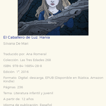
El Caballero de Luz. Hania
Silvana De Mari
Traducido por:
Ana Romeral
Colección:
Las Tres Edades 268
ISBN:
978-84-16854-28-8
Edición:
1ª, 2016
Formato:
Digital: descarga, EPUB (Disponible en
Rústica
,
Amazon
Kindle
)
Páginas:
236
Tema:
Literatura infantil y juvenil
A partir de:
12 años
Idioma de publicación:
Español