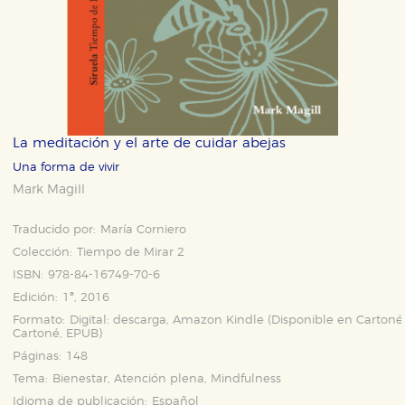
La meditación y el arte de cuidar abejas
Una forma de vivir
Mark Magill
Traducido por:
María Corniero
Colección:
Tiempo de Mirar 2
ISBN:
978-84-16749-70-6
Edición:
1ª, 2016
Formato:
Digital: descarga, Amazon Kindle (Disponible en
Cartoné
Cartoné
,
EPUB
)
Páginas:
148
Tema:
Bienestar, Atención plena, Mindfulness
Idioma de publicación:
Español