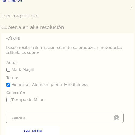
naturaleza.
tanto, es anónima.
Cookies de publicidad y redes sociales
Leer fragmento
Estas cookies son gestionadas por nuestros socios
publicitarios y se utilizan para mostrar publicidad
Cubierta en alta resolución
relevante para sus intereses en otros sitios. No
almacenan directamente información personal sino
que se basan en la identificación única de su
AVÍSAME
navegador y dispositivo de internet.
Deseo recibir información cuando se produzcan novedades
editoriales sobre:
GUARDAR CONFIGURACIÓN
Autor:
Mark Magill
Tema:
Puede consultar nuestra
política de cookies
Bienestar, Atención plena, Mindfulness
Colección:
Tiempo de Mirar
Suscribirme