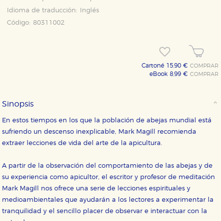
Idioma de traducción:
Inglés
Código:
80311002
CONFIGURACIÓN DE COOKIES
Cartoné 15,90 €
COMPRAR
eBook 8,99 €
COMPRAR
HABILITAR TODO
RECHAZAR TODO
Sinopsis
Cookies necesarias
En estos tiempos en los que la población de abejas mundial está
Estas cookies son necesarias para que nuestro sitio
sufriendo un descenso inexplicable, Mark Magill recomienda
web funcione y no es posible deshabilitarlas desde
nuestro sistema. Es posible hacerlo desde el
extraer lecciones de vida del arte de la apicultura.
navegador, pero en ese caso es posible que algunas
áreas de nuestra web dejen de funcionar
correctamente.
A partir de la observación del comportamiento de las abejas y de
su experiencia como apicultor, el escritor y profesor de meditación
Cookies de rendimiento y analíticas
Mark Magill nos ofrece una serie de lecciones espirituales y
Estas cookies se utilizan para mejorar su experiencia
de navegación y optimizar el funcionamiento de
medioambientales que ayudarán a los lectores a experimentar la
nuestro sitio web. Almacenan configuraciones de
servicios para que no tenga que reconfigurarlos cada
tranquilidad y el sencillo placer de observar e interactuar con la
vez que nos visita. La información es agregada y, por lo