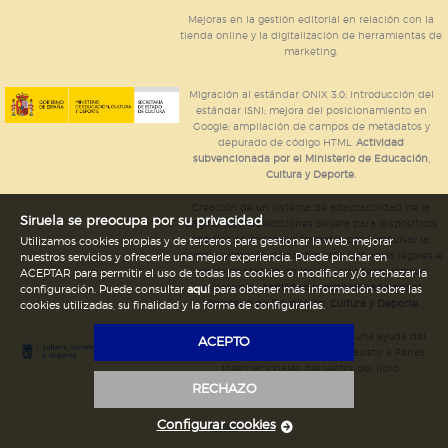
Mejoras en la gestión editorial en relación con la
tienda online y la digitalización de herramientas de
marketing.
Migración al estándar ONIX 3.0; introducción del
estándar ISNI; mejora del posicionamiento en
Google; ampliación de campos de metadatos y
depurado de código HTML.
Actividad
subvencionada por el Ministerio de Educación,
Cultura y Deporte.
Creación de un sistema de adaptabilidad de la
Siruela se preocupa por su privacidad
página web de ediciones Siruela para dispositivos
móviles en todos sus formatos para impulsar la
Utilizamos cookies propias y de terceros para gestionar la web, mejorar
comercialización de contenidos culturales legales e
nuestros servicios y ofrecerle una mejor experiencia. Puede pinchar en
implementación de los recursos tecnológicos
ACEPTAR para permitir el uso de todas las cookies o modificar y/o rechazar la
necesarios.
Actividad subvencionada por el
configuración. Puede consultar
aquí
para obtener más información sobre las
Ministerio de Educación, Cultura y Deporte.
cookies utilizadas, su finalidad y la forma de configurarlas.
Ediciones Siruela ha percibido una ayuda del
ACEPTO
Ayuntamiento de Madrid para asistir a Ferias
Internacionales del sector del libro.
RECHAZO
Configurar cookies
Legal