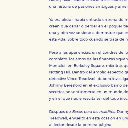
Danny Miller vuelve a sacar a las calles d
una historia de pasiones ambiguas y amen
Ya era oficial: había entrado en zona de m
CONFIGURACIÓN DE CO
creen que ganar o perder en el póquer tie
una y otra vez se viene a demostrar que e
esta vida. Sobre todo cuando se trata de m
Cookies necesarias
Pese a las apariencias, en el Londres de l
Estas cookies son necesarias pa
completo: los amos de las finanzas siguen
hacerlo desde el navegador, p
Montcler, en Berkeley Square, mientras que
Cookies de rendimiento y analí
Notting Hill. Dentro del amplio espectro q
Estas cookies se utilizan para
detective Vince Treadwell deberá investiga
configuraciones de servicios p
Johnny Beresford en el exclusivo barrio de
tanto, es anónima.
secretos, se verá inmerso en un mundo de 
Cookies de publicidad y redes 
y en el que nadie resulta ser del todo inoc
Estas cookies son gestionadas p
otros sitios. No almacenan dir
Después de
Besos para los malditos
, Danny
dispositivo de internet.
Treadwell, envuelto en esta ocasión en u
al lector desde la primera página.