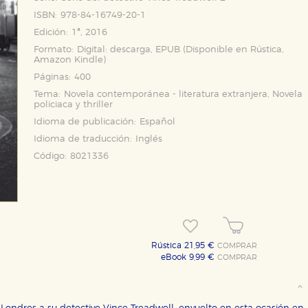
ISBN:
978-84-16749-20-1
Edición:
1ª, 2016
Formato:
Digital: descarga, EPUB (Disponible en
Rústica
,
Amazon Kindle
)
Páginas:
400
Tema:
Novela contemporánea - literatura extranjera, Novela
policiaca y thriller
Idioma de publicación:
Español
Idioma de traducción:
Inglés
Código:
8021336
Rústica 21,95 €
COMPRAR
eBook 9,99 €
COMPRAR