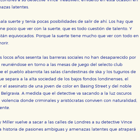
e Londres a su detective Vince Treadwell, envuelto en esta ocasión en
azas latentes.
ala suerte y tenía pocas posibilidades de salir de ahí. Los hay que
OKIES
HABILITAR T
ne poco que ver con la suerte, que es todo cuestión de talento. Y
stán equivocados. Porque la suerte tiene mucho que ver con todo en
orir.
os locos años sesenta las barreras sociales no han desaparecido por
ra que nuestro sitio web funcione y no es posible deshabilitarlas 
 reuniéndose en torno a las mesas de juego del selecto club
ero en ese caso es posible que algunas áreas de nuestra web deje
 el pueblo abarrota las salas clandestinas de ska y los tugurios de
ticas
ue separa a la alta sociedad de los bajos fondos londinenses, el
 mejorar su experiencia de navegación y optimizar el funcionamie
r el asesinato de una joven de color en Basing Street y del noble
ara que no tenga que reconfigurarlos cada vez que nos visita. La i
 Belgravia. A medida que el detective va sacando a la luz oscuros
violencia donde criminales y aristócratas conviven con naturalidad,
sociales
ente.
or nuestros socios publicitarios y se utilizan para mostrar publici
ectamente información personal sino que se basan en la identific
 Miller vuelve a sacar a las calles de Londres a su detective Vince
na historia de pasiones ambiguas y amenazas latentes que atrapará