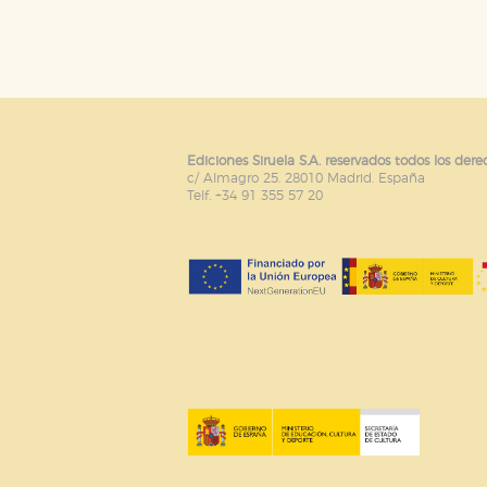
Ediciones Siruela S.A. reservados todos los dere
c/ Almagro 25. 28010 Madrid. España
Telf. +34 91 355 57 20