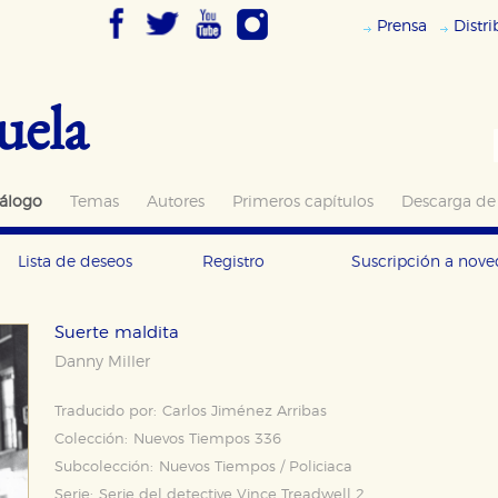
Prensa
Distr
uela
álogo
Temas
Autores
Primeros capítulos
Descarga de
Lista de deseos
Registro
Suscripción a nov
Suerte maldita
Danny Miller
Traducido por:
Carlos Jiménez Arribas
Colección:
Nuevos Tiempos 336
Subcolección:
Nuevos Tiempos / Policiaca
Serie:
Serie del detective Vince Treadwell 2