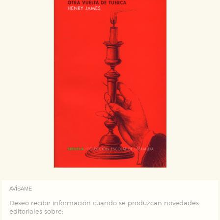
correctamente.
Cookies de rendimiento y analíticas
Estas cookies se utilizan para mejorar su experiencia
de navegación y optimizar el funcionamiento de
nuestro sitio web. Almacenan configuraciones de
servicios para que no tenga que reconfigurarlos cada
vez que nos visita. La información es agregada y, por lo
tanto, es anónima.
Cookies de publicidad y redes sociales
Estas cookies son gestionadas por nuestros socios
publicitarios y se utilizan para mostrar publicidad
relevante para sus intereses en otros sitios. No
almacenan directamente información personal sino
que se basan en la identificación única de su
navegador y dispositivo de internet.
GUARDAR CONFIGURACIÓN
AVÍSAME
Puede consultar nuestra
política de cookies
Deseo recibir información cuando se produzcan novedades
editoriales sobre: