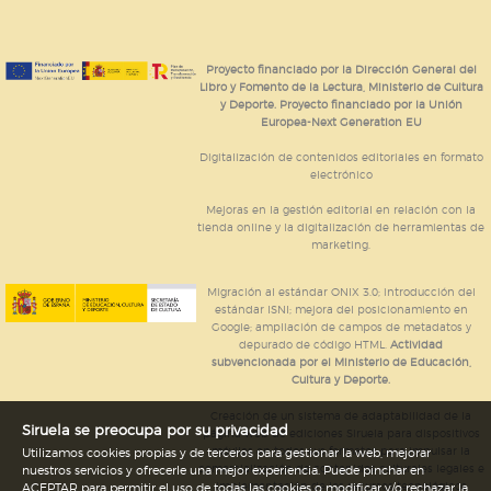
Proyecto financiado por la Dirección General del
Libro y Fomento de la Lectura, Ministerio de Cultura
y Deporte. Proyecto financiado por la Unión
Europea-Next Generation EU
Digitalización de contenidos editoriales en formato
electrónico
Mejoras en la gestión editorial en relación con la
tienda online y la digitalización de herramientas de
marketing.
Migración al estándar ONIX 3.0; introducción del
estándar ISNI; mejora del posicionamiento en
Google; ampliación de campos de metadatos y
depurado de código HTML.
Actividad
subvencionada por el Ministerio de Educación,
Cultura y Deporte.
Creación de un sistema de adaptabilidad de la
Siruela se preocupa por su privacidad
página web de ediciones Siruela para dispositivos
móviles en todos sus formatos para impulsar la
Utilizamos cookies propias y de terceros para gestionar la web, mejorar
comercialización de contenidos culturales legales e
nuestros servicios y ofrecerle una mejor experiencia. Puede pinchar en
implementación de los recursos tecnológicos
ACEPTAR para permitir el uso de todas las cookies o modificar y/o rechazar la