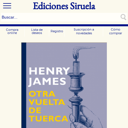
Ediciones Siruela
Suscripción a
Cómo
Compra
Lista de
Registro
online
deseos
novedades
comprar