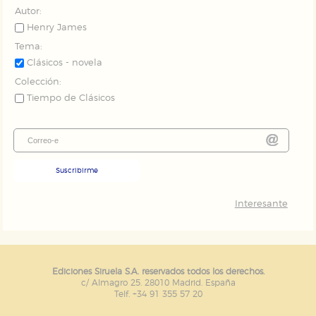
Autor:
Henry James
Tema:
Clásicos - novela
Colección:
Tiempo de Clásicos
Suscribirme
Interesante
Ediciones Siruela S.A. reservados todos los derechos.
c/ Almagro 25. 28010 Madrid. España
Telf. +34 91 355 57 20