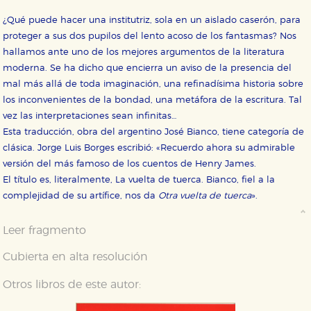
¿Qué puede hacer una institutriz, sola en un aislado caserón, para
proteger a sus dos pupilos del lento acoso de los fantasmas? Nos
hallamos ante uno de los mejores argumentos de la literatura
moderna. Se ha dicho que encierra un aviso de la presencia del
mal más allá de toda imaginación, una refinadísima historia sobre
los inconvenientes de la bondad, una metáfora de la escritura. Tal
vez las interpretaciones sean infinitas…
Esta traducción, obra del argentino José Bianco, tiene categoría de
clásica. Jorge Luis Borges escribió: «Recuerdo ahora su admirable
versión del más famoso de los cuentos de Henry James.
CONFIGURACIÓN DE COOKIES
El título es, literalmente, La vuelta de tuerca. Bianco, fiel a la
complejidad de su artífice, nos da
Otra vuelta de tuerca
».
HABILITAR TODO
RECHAZAR TODO
Leer fragmento
Cookies necesarias
Cubierta en alta resolución
Estas cookies son necesarias para que nuestro sitio
web funcione y no es posible deshabilitarlas desde
Otros libros de este autor:
nuestro sistema. Es posible hacerlo desde el
navegador, pero en ese caso es posible que algunas
áreas de nuestra web dejen de funcionar