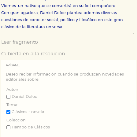
nuestro sitio web. Almacenan configuraciones de
Viernes, un nativo que se convertirá en su fiel compañero.
servicios para que no tenga que reconfigurarlos cada
vez que nos visita. La información es agregada y, por lo
Con gran agudeza, Daniel Defoe plantea además diversas
tanto, es anónima.
cuestiones de carácter social, político y filosófico en este gran
Cookies de publicidad y redes sociales
clásico de la literatura universal.
Estas cookies son gestionadas por nuestros socios
publicitarios y se utilizan para mostrar publicidad
relevante para sus intereses en otros sitios. No
Leer fragmento
almacenan directamente información personal sino
que se basan en la identificación única de su
Cubierta en alta resolución
navegador y dispositivo de internet.
AVÍSAME
GUARDAR CONFIGURACIÓN
Deseo recibir información cuando se produzcan novedades
editoriales sobre:
Autor:
Puede consultar nuestra
política de cookies
Daniel Defoe
Tema:
Clásicos - novela
Colección:
Tiempo de Clásicos