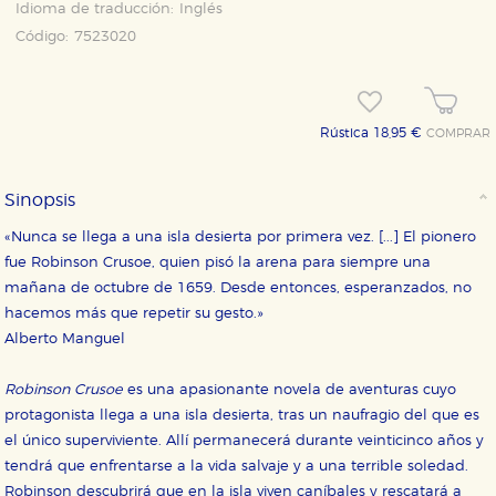
Idioma de traducción:
Inglés
Código:
7523020
Rústica 18,95 €
COMPRAR
CONFIGURACIÓN DE COOKIES
Sinopsis
HABILITAR TODO
RECHAZAR TODO
«Nunca se llega a una isla desierta por primera vez. [...] El pionero
fue Robinson Crusoe, quien pisó la arena para siempre una
mañana de octubre de 1659. Desde entonces, esperanzados, no
Cookies necesarias
hacemos más que repetir su gesto.»
Estas cookies son necesarias para que nuestro sitio
Alberto Manguel
web funcione y no es posible deshabilitarlas desde
nuestro sistema. Es posible hacerlo desde el
navegador, pero en ese caso es posible que algunas
Robinson Crusoe
es una apasionante novela de aventuras cuyo
áreas de nuestra web dejen de funcionar
correctamente.
protagonista llega a una isla desierta, tras un naufragio del que es
el único superviviente. Allí permanecerá durante veinticinco años y
Cookies de rendimiento y analíticas
tendrá que enfrentarse a la vida salvaje y a una terrible soledad.
Estas cookies se utilizan para mejorar su experiencia
de navegación y optimizar el funcionamiento de
Robinson descubrirá que en la isla viven caníbales y rescatará a