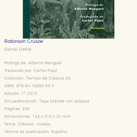
Robinson Crusoe
Daniel Defoe
Prólogo de:
Alberto Manguel
Traducido por:
Carlos Pujol
Colección:
Tiempo de Clásicos 20
ISBN:
978-84-16280-35-3
Edición:
1ª, 2015
Encuadernación:
Tapa blanda con solapas
Páginas:
336
Dimensiones:
145 x 215 x 22 mm
Tema:
Clásicos - novela
Idioma de publicación:
Español