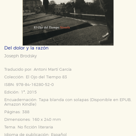
Del dolor y la razón
Joseph Brodsky
Traducido por:
Antoni Martí García
Colección:
El Ojo del Tiempo 83
ISBN:
978-84-16280-52-0
Edición:
1ª, 2015
Encuadernación:
Tapa blanda con solapas (Disponible en
EPUB
,
Amazon Kindle
)
Páginas:
388
Dimensiones:
160 x 240 mm
Tema:
No ficción literaria
Idioma de publicación:
Español