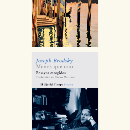
web funcione y no es posible deshabilitarlas desde
nuestro sistema. Es posible hacerlo desde el
navegador, pero en ese caso es posible que algunas
áreas de nuestra web dejen de funcionar
correctamente.
Cookies de rendimiento y analíticas
Estas cookies se utilizan para mejorar su experiencia
de navegación y optimizar el funcionamiento de
nuestro sitio web. Almacenan configuraciones de
servicios para que no tenga que reconfigurarlos cada
vez que nos visita. La información es agregada y, por lo
tanto, es anónima.
Cookies de publicidad y redes sociales
Estas cookies son gestionadas por nuestros socios
publicitarios y se utilizan para mostrar publicidad
relevante para sus intereses en otros sitios. No
almacenan directamente información personal sino
que se basan en la identificación única de su
navegador y dispositivo de internet.
GUARDAR CONFIGURACIÓN