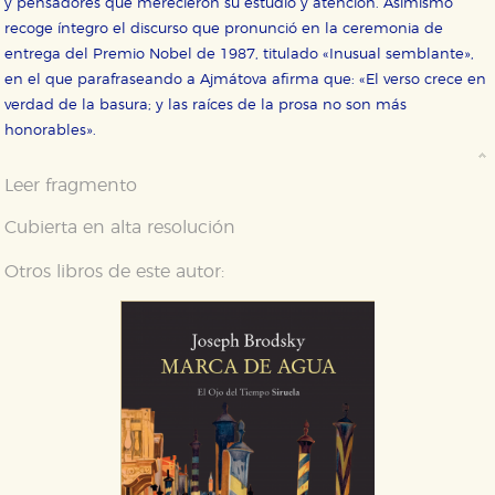
y pensadores que merecieron su estudio y atención. Asimismo
recoge íntegro el discurso que pronunció en la ceremonia de
entrega del Premio Nobel de 1987, titulado «Inusual semblante»,
en el que parafraseando a Ajmátova afirma que: «El verso crece en
verdad de la basura; y las raíces de la prosa no son más
honorables».
Leer fragmento
Cubierta en alta resolución
Otros libros de este autor:
CONFIGURACIÓN DE COOKIES
HABILITAR TODO
RECHAZAR TODO
Cookies necesarias
Estas cookies son necesarias para que nuestro sitio