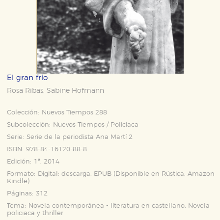
El gran frío
Rosa Ribas
Sabine Hofmann
,
Colección:
Nuevos Tiempos 288
Subcolección:
Nuevos Tiempos / Policiaca
Serie:
Serie de la periodista Ana Martí 2
ISBN:
978-84-16120-88-8
Edición:
1ª, 2014
Formato:
Digital: descarga, EPUB (Disponible en
Rústica
,
Amazon
Kindle
)
Páginas:
312
Tema:
Novela contemporánea - literatura en castellano, Novela
policiaca y thriller