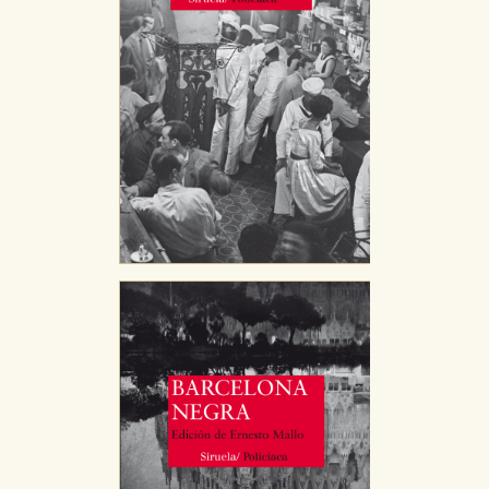
Cookies de publicidad y redes sociales
Estas cookies son gestionadas por nuestros socios
publicitarios y se utilizan para mostrar publicidad
relevante para sus intereses en otros sitios. No
almacenan directamente información personal sino
que se basan en la identificación única de su
navegador y dispositivo de internet.
GUARDAR CONFIGURACIÓN
Puede consultar nuestra
política de cookies