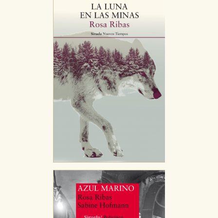
CONFIGURACIÓN DE COOKIES
HABILITAR TODO
RECHAZAR TODO
Cookies necesarias
Estas cookies son necesarias para que nuestro sitio
web funcione y no es posible deshabilitarlas desde
nuestro sistema. Es posible hacerlo desde el
navegador, pero en ese caso es posible que algunas
áreas de nuestra web dejen de funcionar
correctamente.
Cookies de rendimiento y analíticas
Estas cookies se utilizan para mejorar su experiencia
de navegación y optimizar el funcionamiento de
nuestro sitio web. Almacenan configuraciones de
servicios para que no tenga que reconfigurarlos cada
vez que nos visita. La información es agregada y, por lo
tanto, es anónima.