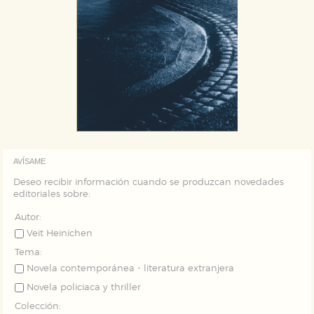
AVÍSAME
Deseo recibir información cuando se produzcan novedades
editoriales sobre:
Autor:
Veit Heinichen
Tema:
Novela contemporánea - literatura extranjera
Novela policiaca y thriller
Colección: