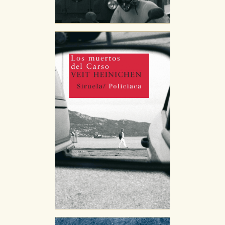
de navegación y optimizar el funcionamiento de
nuestro sitio web. Almacenan configuraciones de
servicios para que no tenga que reconfigurarlos cada
vez que nos visita. La información es agregada y, por lo
tanto, es anónima.
Cookies de publicidad y redes sociales
Estas cookies son gestionadas por nuestros socios
publicitarios y se utilizan para mostrar publicidad
relevante para sus intereses en otros sitios. No
almacenan directamente información personal sino
que se basan en la identificación única de su
navegador y dispositivo de internet.
GUARDAR CONFIGURACIÓN
Puede consultar nuestra
política de cookies