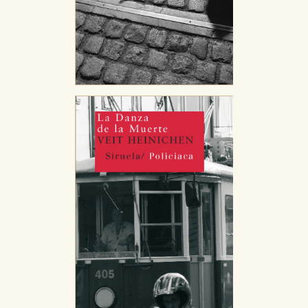
CONFIGURACIÓN DE COOKIES
HABILITAR TODO
RECHAZAR TODO
Cookies necesarias
Estas cookies son necesarias para que nuestro sitio
web funcione y no es posible deshabilitarlas desde
nuestro sistema. Es posible hacerlo desde el
navegador, pero en ese caso es posible que algunas
áreas de nuestra web dejen de funcionar
correctamente.
Cookies de rendimiento y analíticas
Estas cookies se utilizan para mejorar su experiencia