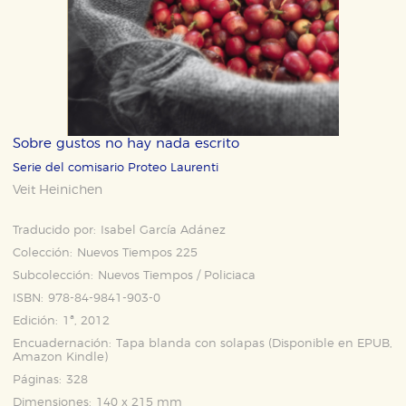
Sobre gustos no hay nada escrito
Serie del comisario Proteo Laurenti
Veit Heinichen
Traducido por:
Isabel García Adánez
Colección:
Nuevos Tiempos 225
Subcolección:
Nuevos Tiempos / Policiaca
ISBN:
978-84-9841-903-0
Edición:
1ª, 2012
Encuadernación:
Tapa blanda con solapas (Disponible en
EPUB
,
Amazon Kindle
)
Páginas:
328
Dimensiones:
140 x 215 mm