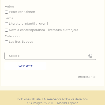
Autor:
Peter van Olmen
Tema:
Literatura infantil y juvenil
Novela contemporánea - literatura extranjera
Colección:
Las Tres Edades
Suscribirme
Interesante
Ediciones Siruela S.A. reservados todos los derechos.
c/ Almagro 25. 28010 Madrid. España