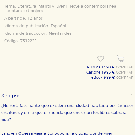
Tema:
Literatura infantil y juvenil, Novela contemporánea -
literatura extranjera
A partir de:
12 años
Idioma de publicación:
Español
Idioma de traducción:
Neerlandés
Código:
7512231
Rústica 14,90 €
COMPRAR
Cartoné 19,95 €
COMPRAR
CONFIGURACIÓN DE COOKIES
eBook 9,99 €
COMPRAR
HABILITAR TODO
RECHAZAR TODO
Sinopsis
¿No sería fascinante que existiera una ciudad habitada por famosos
escritores y en la que el mundo que encierran los libros cobrara
Cookies necesarias
vida?
Estas cookies son necesarias para que nuestro sitio
web funcione y no es posible deshabilitarlas desde
nuestro sistema. Es posible hacerlo desde el
La joven Odessa viaja a Scribópolis, la ciudad donde viven