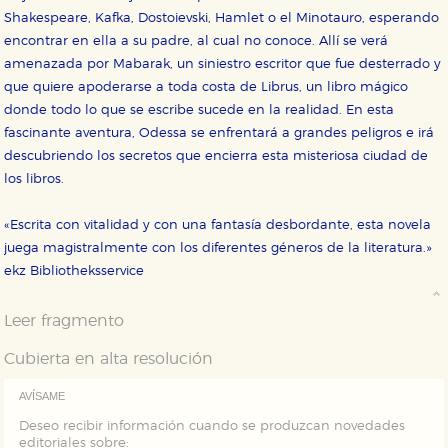
navegador, pero en ese caso es posible que algunas
áreas de nuestra web dejen de funcionar
Shakespeare, Kafka, Dostoievski, Hamlet o el Minotauro, ­esperando
correctamente.
encontrar en ella a su padre, al cual no conoce. Allí se verá
Cookies de rendimiento y analíticas
amenazada por Mabarak, un siniestro escritor que fue desterrado y
Estas cookies se utilizan para mejorar su experiencia
que quiere apoderarse a toda costa de Librus, un libro mágico
de navegación y optimizar el funcionamiento de
donde todo lo que se escribe sucede en la realidad. En esta
nuestro sitio web. Almacenan configuraciones de
servicios para que no tenga que reconfigurarlos cada
fascinante aventura, Odessa se enfrentará a grandes peligros e irá
vez que nos visita. La información es agregada y, por lo
descubriendo los secretos que encierra esta misteriosa ciudad de
tanto, es anónima.
los libros.
Cookies de publicidad y redes sociales
Estas cookies son gestionadas por nuestros socios
publicitarios y se utilizan para mostrar publicidad
«Escrita con vitalidad y con una fantasía desbordante, esta novela
relevante para sus intereses en otros sitios. No
juega magistralmente con los diferentes géneros de la literatura.»
almacenan directamente información personal sino
que se basan en la identificación única de su
ekz Bibliotheksservice
navegador y dispositivo de internet.
Leer fragmento
GUARDAR CONFIGURACIÓN
Cubierta en alta resolución
AVÍSAME
Puede consultar nuestra
política de cookies
Deseo recibir información cuando se produzcan novedades
editoriales sobre: