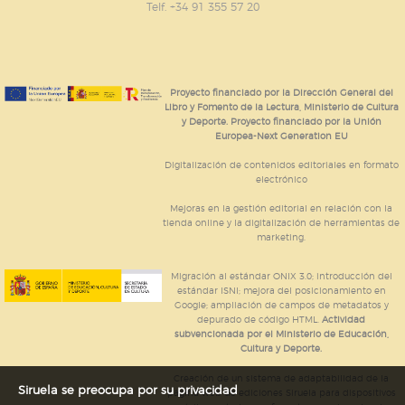
Telf. +34 91 355 57 20
Proyecto financiado por la Dirección General del
Libro y Fomento de la Lectura, Ministerio de Cultura
y Deporte. Proyecto financiado por la Unión
Europea-Next Generation EU
Digitalización de contenidos editoriales en formato
electrónico
Mejoras en la gestión editorial en relación con la
tienda online y la digitalización de herramientas de
marketing.
Migración al estándar ONIX 3.0; introducción del
estándar ISNI; mejora del posicionamiento en
Google; ampliación de campos de metadatos y
depurado de código HTML.
Actividad
subvencionada por el Ministerio de Educación,
Cultura y Deporte.
Creación de un sistema de adaptabilidad de la
Siruela se preocupa por su privacidad
página web de ediciones Siruela para dispositivos