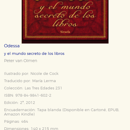
Odessa
y el mundo secreto de los libros
Peter van Olmen
Ilustrado por:
Nicole de Cock
Traducido por:
María Lerma
Colección:
Las Tres Edades 231
ISBN:
978-84-9841-602-2
Edición:
2ª, 2012
Encuadernación:
Tapa blanda (Disponible en
Cartoné
,
EPUB
,
Amazon Kindle
)
Páginas:
464
Dimensiones:
140 x 215 mm