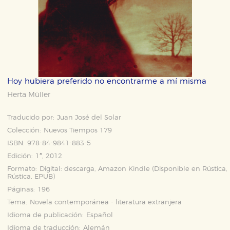
Hoy hubiera preferido no encontrarme a mí misma
Herta Müller
Traducido por:
Juan José del Solar
Colección:
Nuevos Tiempos 179
ISBN:
978-84-9841-883-5
Edición:
1ª, 2012
Formato:
Digital: descarga, Amazon Kindle (Disponible en
Rústica
,
Rústica
,
EPUB
)
Páginas:
196
Tema:
Novela contemporánea - literatura extranjera
Idioma de publicación:
Español
Idioma de traducción:
Alemán