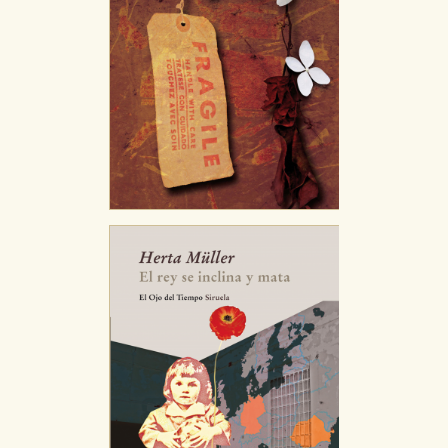
HABILITAR TODO
RECHAZAR TODO
Cookies necesarias
Estas cookies son necesarias para que nuestro sitio
web funcione y no es posible deshabilitarlas desde
nuestro sistema. Es posible hacerlo desde el
navegador, pero en ese caso es posible que algunas
áreas de nuestra web dejen de funcionar
correctamente.
Cookies de rendimiento y analíticas
Estas cookies se utilizan para mejorar su experiencia
de navegación y optimizar el funcionamiento de
nuestro sitio web. Almacenan configuraciones de
servicios para que no tenga que reconfigurarlos cada
vez que nos visita. La información es agregada y, por lo
tanto, es anónima.
Cookies de publicidad y redes sociales
Estas cookies son gestionadas por nuestros socios
publicitarios y se utilizan para mostrar publicidad
relevante para sus intereses en otros sitios. No
almacenan directamente información personal sino
que se basan en la identificación única de su
navegador y dispositivo de internet.