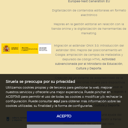
Europea-Next Generation EU
Digitalización de contenidos editoriales en formato
electrónico
Mejoras en la gestión editorial en relación con la
tienda online y la digitalización de herramientas de
marketing.
Migración al estándar ONIX 3.0; introducción del
estándar ISNI; mejora del posicionamiento en
Google; ampliación de campos de metadatos y
depurado de código HTML.
Actividad
subvencionada por el Ministerio de Educación,
Cultura y Deporte.
Creación de un sistema de adaptabilidad de la
Siruela se preocupa por su privacidad
página web de ediciones Siruela para dispositivos
móviles en todos sus formatos para impulsar la
Utilizamos cookies propias y de terceros para gestionar la web, mejorar
comercialización de contenidos culturales legales e
nuestros servicios y ofrecerle una mejor experiencia. Puede pinchar en
implementación de los recursos tecnológicos
ACEPTAR para permitir el uso de todas las cookies o modificar y/o rechazar la
necesarios.
Actividad subvencionada por el
configuración. Puede consultar
aquí
para obtener más información sobre las
Ministerio de Educación, Cultura y Deporte.
cookies utilizadas, su finalidad y la forma de configurarlas.
Ediciones Siruela ha percibido una ayuda del
ACEPTO
Ayuntamiento de Madrid para asistir a Ferias
Internacionales del sector del libro.