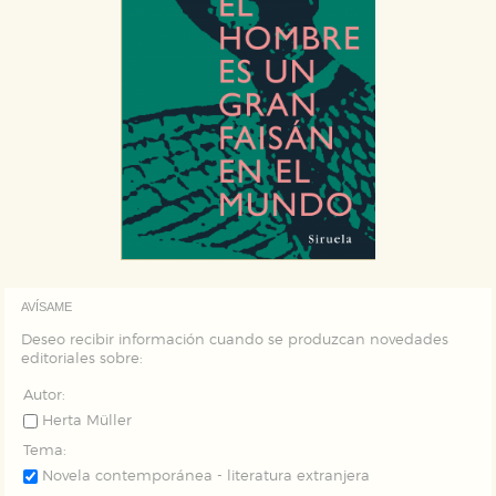
AVÍSAME
Deseo recibir información cuando se produzcan novedades
editoriales sobre:
Autor:
Herta Müller
Tema:
Novela contemporánea - literatura extranjera