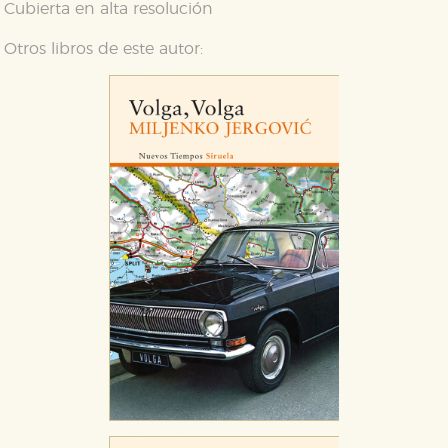
Cubierta en alta resolución
Otros libros de este autor:
CONFIGURACIÓN DE COOKIES
HABILITAR TODO
RECHAZAR TODO
Cookies necesarias
Estas cookies son necesarias para que nuestro sitio
web funcione y no es posible deshabilitarlas desde
nuestro sistema. Es posible hacerlo desde el
navegador, pero en ese caso es posible que algunas
áreas de nuestra web dejen de funcionar
correctamente.
Cookies de rendimiento y analíticas
Estas cookies se utilizan para mejorar su experiencia
de navegación y optimizar el funcionamiento de