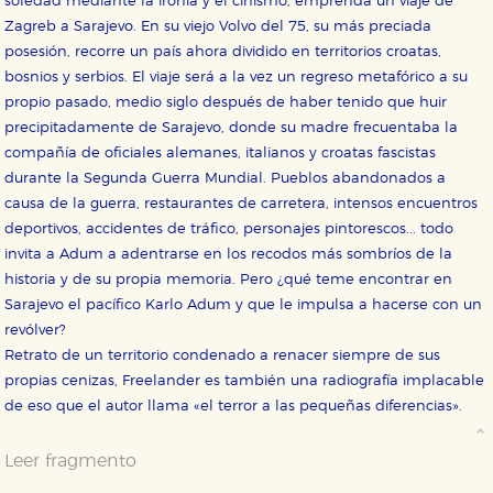
soledad mediante la ironía y el cinismo, emprenda un viaje de
Zagreb a Sarajevo. En su viejo Volvo del 75, su más preciada
posesión, recorre un país ahora dividido en territorios croatas,
bosnios y serbios. El viaje será a la vez un regreso metafórico a su
propio pasado, medio siglo después de haber tenido que huir
precipitadamente de Sarajevo, donde su madre frecuentaba la
compañía de oficiales alemanes, italianos y croatas fascistas
durante la Segunda Guerra Mundial. Pueblos abandonados a
causa de la guerra, restaurantes de carretera, intensos encuentros
deportivos, accidentes de tráfico, personajes pintorescos... todo
invita a Adum a adentrarse en los recodos más sombríos de la
historia y de su propia memoria. Pero ¿qué teme encontrar en
Sarajevo el pacífico Karlo Adum y que le impulsa a hacerse con un
revólver?
Retrato de un territorio condenado a renacer siempre de sus
propias cenizas, Freelander es también una radiografía implacable
de eso que el autor llama «el terror a las pequeñas diferencias».
Leer fragmento