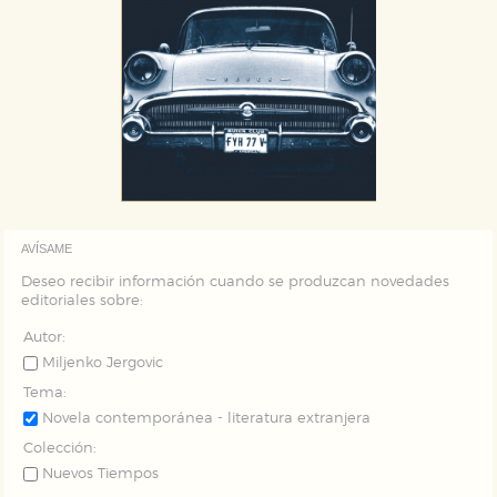
AVÍSAME
Deseo recibir información cuando se produzcan novedades
editoriales sobre:
Autor:
Miljenko Jergovic
Tema:
Novela contemporánea - literatura extranjera
Colección:
Nuevos Tiempos