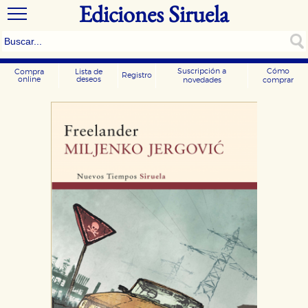
Ediciones Siruela
Suscripción a
Cómo
Compra
Lista de
Registro
online
deseos
novedades
comprar