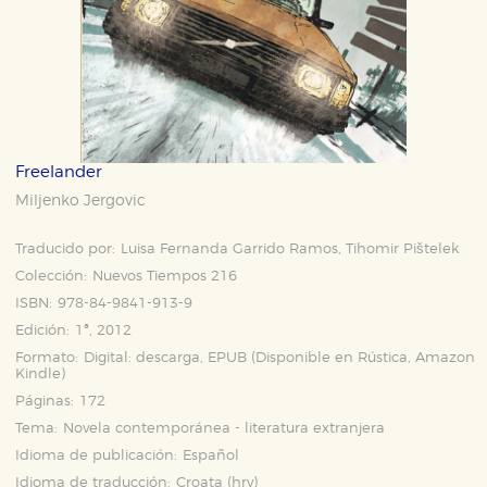
Freelander
Miljenko Jergovic
Traducido por:
Luisa Fernanda Garrido Ramos, Tihomir Pištelek
Colección:
Nuevos Tiempos 216
ISBN:
978-84-9841-913-9
Edición:
1ª, 2012
Formato:
Digital: descarga, EPUB (Disponible en
Rústica
,
Amazon
Kindle
)
Páginas:
172
Tema:
Novela contemporánea - literatura extranjera
Idioma de publicación:
Español
Idioma de traducción:
Croata (hrv)