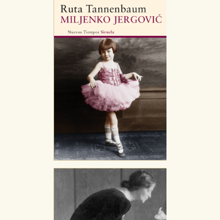
nuestro sitio web. Almacenan configuraciones de
servicios para que no tenga que reconfigurarlos cada
vez que nos visita. La información es agregada y, por lo
tanto, es anónima.
Cookies de publicidad y redes sociales
Estas cookies son gestionadas por nuestros socios
publicitarios y se utilizan para mostrar publicidad
relevante para sus intereses en otros sitios. No
almacenan directamente información personal sino
que se basan en la identificación única de su
navegador y dispositivo de internet.
GUARDAR CONFIGURACIÓN
Puede consultar nuestra
política de cookies