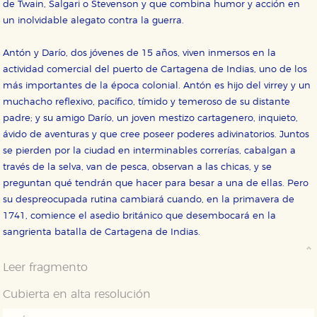
de Twain, Salgari o Stevenson y que combina humor y acción en
un inolvidable alegato contra la guerra.
CONFIGURACIÓN DE COOKIES
Antón y Darío, dos jóvenes de 15 años, viven inmersos en la
actividad comercial del puerto de Cartagena de Indias, uno de los
HABILITAR TODO
RECHAZAR TODO
más importantes de la época colonial. Antón es hijo del virrey y un
muchacho reflexivo, pacífico, tímido y temeroso de su distante
padre; y su amigo Darío, un joven mestizo cartagenero, inquieto,
Cookies necesarias
ávido de aventuras y que cree poseer poderes adivinatorios. Juntos
Estas cookies son necesarias para que nuestro sitio
se pierden por la ciudad en interminables correrías, cabalgan a
web funcione y no es posible deshabilitarlas desde
través de la selva, van de pesca, observan a las chicas, y se
nuestro sistema. Es posible hacerlo desde el
navegador, pero en ese caso es posible que algunas
preguntan qué tendrán que hacer para besar a una de ellas. Pero
áreas de nuestra web dejen de funcionar
su despreocupada rutina cambiará cuando, en la primavera de
correctamente.
1741, comience el asedio británico que desembocará en la
Cookies de rendimiento y analíticas
sangrienta batalla de Cartagena de Indias.
Estas cookies se utilizan para mejorar su experiencia
de navegación y optimizar el funcionamiento de
nuestro sitio web. Almacenan configuraciones de
Leer fragmento
servicios para que no tenga que reconfigurarlos cada
vez que nos visita. La información es agregada y, por lo
tanto, es anónima.
Cubierta en alta resolución
Cookies de publicidad y redes sociales