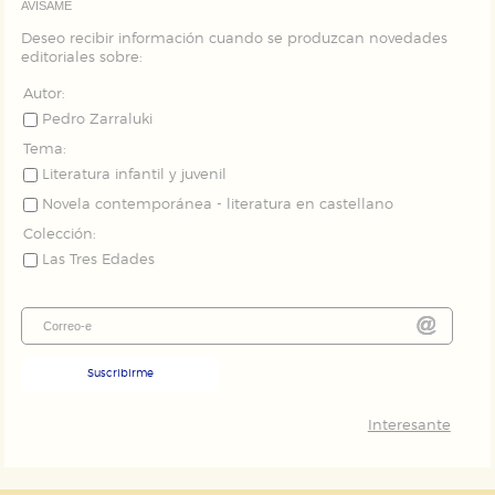
AVÍSAME
Estas cookies son gestionadas por nuestros socios
publicitarios y se utilizan para mostrar publicidad
Deseo recibir información cuando se produzcan novedades
relevante para sus intereses en otros sitios. No
editoriales sobre:
almacenan directamente información personal sino
que se basan en la identificación única de su
Autor:
navegador y dispositivo de internet.
Pedro Zarraluki
Tema:
GUARDAR CONFIGURACIÓN
Literatura infantil y juvenil
Novela contemporánea - literatura en castellano
Colección:
Puede consultar nuestra
política de cookies
Las Tres Edades
Suscribirme
Interesante