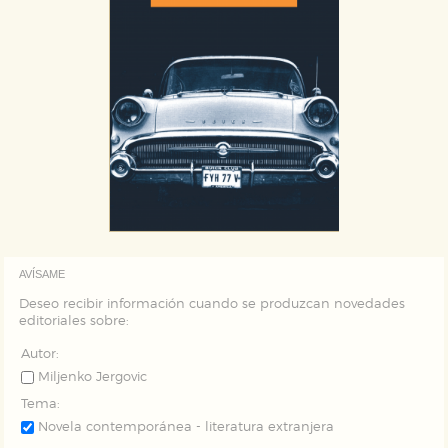
AVÍSAME
Deseo recibir información cuando se produzcan novedades
editoriales sobre:
Autor:
Miljenko Jergovic
Tema:
Novela contemporánea - literatura extranjera