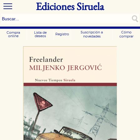
Ediciones Siruela
Suscripción a
Cómo
Compra
Lista de
Registro
online
deseos
novedades
comprar