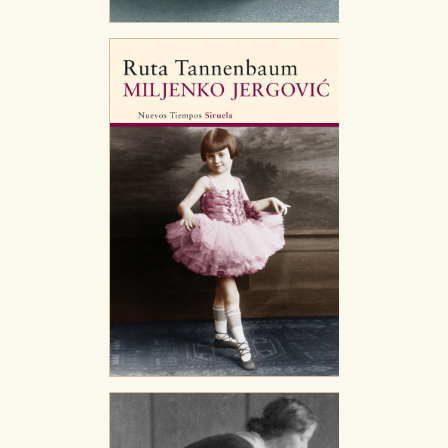
Estas cookies se utilizan para mejorar su experiencia
de navegación y optimizar el funcionamiento de
nuestro sitio web. Almacenan configuraciones de
servicios para que no tenga que reconfigurarlos cada
vez que nos visita. La información es agregada y, por lo
tanto, es anónima.
Cookies de publicidad y redes sociales
Estas cookies son gestionadas por nuestros socios
publicitarios y se utilizan para mostrar publicidad
relevante para sus intereses en otros sitios. No
almacenan directamente información personal sino
que se basan en la identificación única de su
navegador y dispositivo de internet.
GUARDAR CONFIGURACIÓN
Puede consultar nuestra
política de cookies