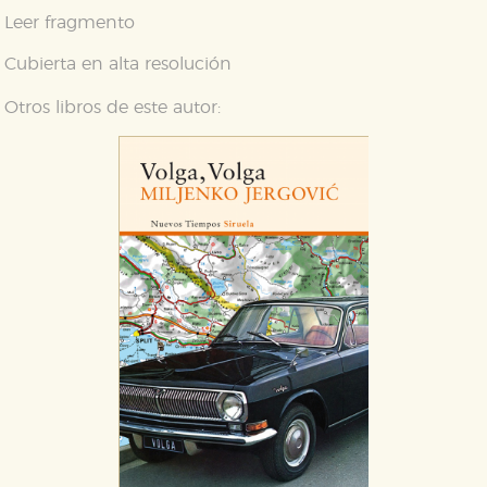
Leer fragmento
Cubierta en alta resolución
Otros libros de este autor:
CONFIGURACIÓN DE COOKIES
HABILITAR TODO
RECHAZAR TODO
Cookies necesarias
Estas cookies son necesarias para que nuestro sitio
web funcione y no es posible deshabilitarlas desde
nuestro sistema. Es posible hacerlo desde el
navegador, pero en ese caso es posible que algunas
áreas de nuestra web dejen de funcionar
correctamente.
Cookies de rendimiento y analíticas