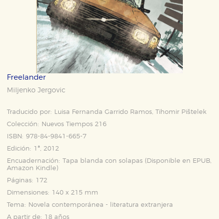
Freelander
Miljenko Jergovic
Traducido por:
Luisa Fernanda Garrido Ramos, Tihomir Pištelek
Colección:
Nuevos Tiempos 216
ISBN:
978-84-9841-665-7
Edición:
1ª, 2012
Encuadernación:
Tapa blanda con solapas (Disponible en
EPUB
,
Amazon Kindle
)
Páginas:
172
Dimensiones:
140 x 215 mm
Tema:
Novela contemporánea - literatura extranjera
A partir de:
18 años