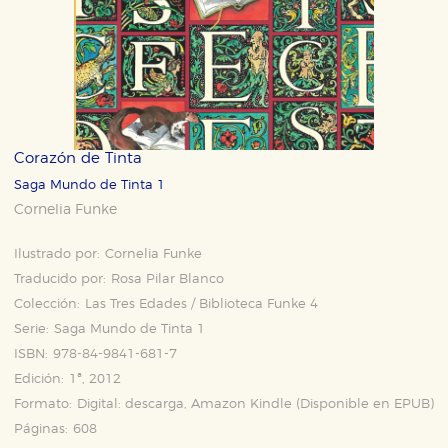
Corazón de Tinta
Saga Mundo de Tinta 1
Cornelia Funke
Ilustrado por:
Cornelia Funke
Traducido por:
Rosa Pilar Blanco
Colección:
Las Tres Edades / Biblioteca Funke 4
Serie:
Saga Mundo de Tinta 1
ISBN:
978-84-9841-681-7
Edición:
1ª, 2012
Formato:
Digital: descarga, Amazon Kindle (Disponible en
EPUB
)
Páginas:
608