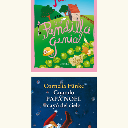
CONFIGURACIÓN DE COOKIES
HABILITAR TODO
RECHAZAR TODO
Cookies necesarias
Estas cookies son necesarias para que nuestro sitio
web funcione y no es posible deshabilitarlas desde
nuestro sistema. Es posible hacerlo desde el
navegador, pero en ese caso es posible que algunas
áreas de nuestra web dejen de funcionar
correctamente.
Cookies de rendimiento y analíticas
Estas cookies se utilizan para mejorar su experiencia
de navegación y optimizar el funcionamiento de
nuestro sitio web. Almacenan configuraciones de
servicios para que no tenga que reconfigurarlos cada
vez que nos visita. La información es agregada y, por lo