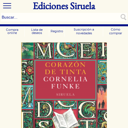
Ediciones Siruela
Suscripción a
Cómo
Compra
Lista de
Registro
online
deseos
novedades
comprar