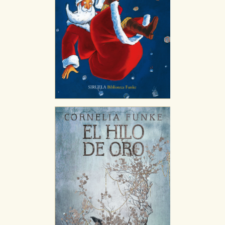
tanto, es anónima.
Cookies de publicidad y redes sociales
Estas cookies son gestionadas por nuestros socios
publicitarios y se utilizan para mostrar publicidad
relevante para sus intereses en otros sitios. No
almacenan directamente información personal sino
que se basan en la identificación única de su
navegador y dispositivo de internet.
GUARDAR CONFIGURACIÓN
Puede consultar nuestra
política de cookies