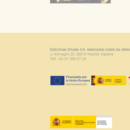
Ediciones Siruela S.A. reservados todos los dere
c/ Almagro 25. 28010 Madrid. España
Telf. +34 91 355 57 20