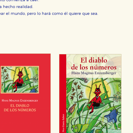
eto comienza a caer.
a hecho realidad.
ear el mundo, pero lo hará como él quiere que sea.
OKIES
HABILITAR T
ra que nuestro sitio web funcione y no es posible deshabilitarlas 
ero en ese caso es posible que algunas áreas de nuestra web deje
ticas
 mejorar su experiencia de navegación y optimizar el funcionamie
ara que no tenga que reconfigurarlos cada vez que nos visita. La i
sociales
or nuestros socios publicitarios y se utilizan para mostrar publici
ectamente información personal sino que se basan en la identific