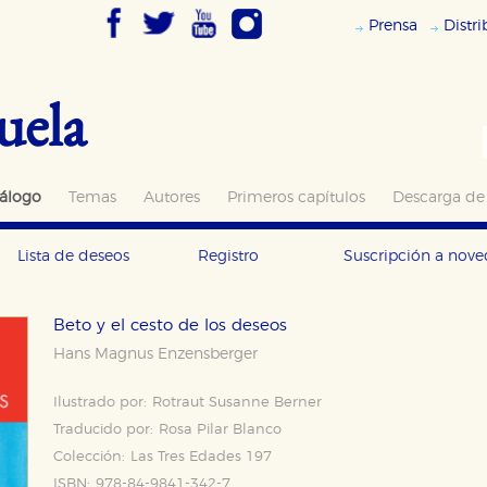
Prensa
Distr
uela
álogo
Temas
Autores
Primeros capítulos
Descarga de
Lista de deseos
Registro
Suscripción a nov
Beto y el cesto de los deseos
Hans Magnus Enzensberger
Ilustrado por:
Rotraut Susanne Berner
Traducido por:
Rosa Pilar Blanco
Colección:
Las Tres Edades 197
ISBN:
978-84-9841-342-7