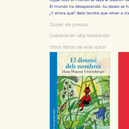
«¡Que todo el mundo se vaya al diablo!» B
El mundo ha desaparecido. Su deseo se h
¿Y ahora qué? Beto tendrá que volver a cr
Dosier de prensa
CONFIGURACIÓN DE CO
Cubierta en alta resolución
Otros libros de este autor:
Cookies necesarias
Estas cookies son necesarias pa
hacerlo desde el navegador, p
Cookies de rendimiento y analí
Estas cookies se utilizan para
configuraciones de servicios p
tanto, es anónima.
Cookies de publicidad y redes 
Estas cookies son gestionadas p
otros sitios. No almacenan dir
dispositivo de internet.