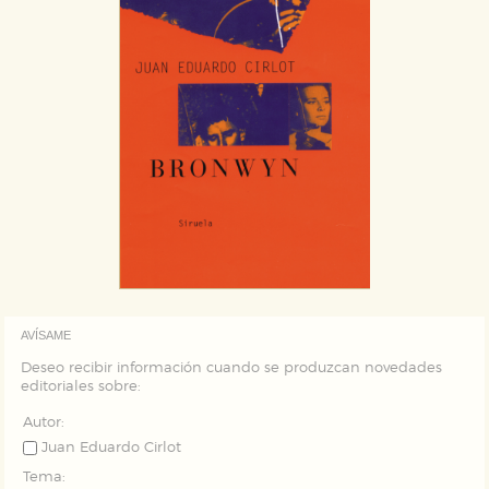
AVÍSAME
Deseo recibir información cuando se produzcan novedades
editoriales sobre:
Autor:
Juan Eduardo Cirlot
Tema: