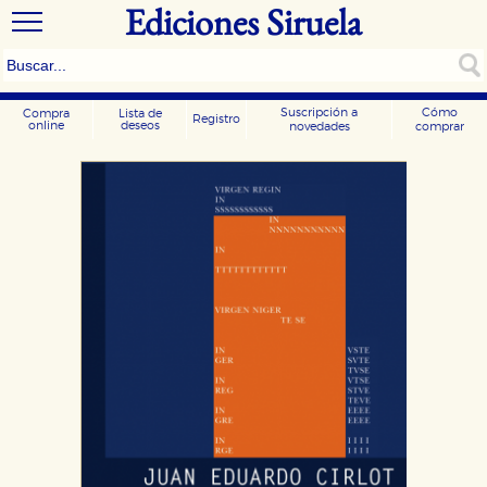
Ediciones Siruela
Suscripción a
Cómo
Compra
Lista de
Registro
online
deseos
novedades
comprar