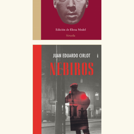
HABILITAR TODO
RECHAZAR TODO
Cookies necesarias
Estas cookies son necesarias para que nuestro sitio
web funcione y no es posible deshabilitarlas desde
nuestro sistema. Es posible hacerlo desde el
navegador, pero en ese caso es posible que algunas
áreas de nuestra web dejen de funcionar
correctamente.
Cookies de rendimiento y analíticas
Estas cookies se utilizan para mejorar su experiencia
de navegación y optimizar el funcionamiento de
nuestro sitio web. Almacenan configuraciones de
servicios para que no tenga que reconfigurarlos cada
vez que nos visita. La información es agregada y, por lo
tanto, es anónima.
Cookies de publicidad y redes sociales
Estas cookies son gestionadas por nuestros socios
publicitarios y se utilizan para mostrar publicidad
relevante para sus intereses en otros sitios. No
almacenan directamente información personal sino
que se basan en la identificación única de su