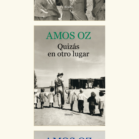
Cookies necesarias
Estas cookies son necesarias para que nuestro sitio
web funcione y no es posible deshabilitarlas desde
nuestro sistema. Es posible hacerlo desde el
navegador, pero en ese caso es posible que algunas
áreas de nuestra web dejen de funcionar
correctamente.
Cookies de rendimiento y analíticas
Estas cookies se utilizan para mejorar su experiencia
de navegación y optimizar el funcionamiento de
nuestro sitio web. Almacenan configuraciones de
servicios para que no tenga que reconfigurarlos cada
vez que nos visita. La información es agregada y, por lo
tanto, es anónima.
Cookies de publicidad y redes sociales
Estas cookies son gestionadas por nuestros socios
publicitarios y se utilizan para mostrar publicidad
relevante para sus intereses en otros sitios. No
almacenan directamente información personal sino
que se basan en la identificación única de su
navegador y dispositivo de internet.