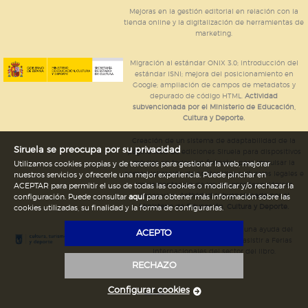
Mejoras en la gestión editorial en relación con la
tienda online y la digitalización de herramientas de
marketing.
Migración al estándar ONIX 3.0; introducción del
estándar ISNI; mejora del posicionamiento en
Google; ampliación de campos de metadatos y
depurado de código HTML.
Actividad
subvencionada por el Ministerio de Educación,
Cultura y Deporte.
Creación de un sistema de adaptabilidad de la
Siruela se preocupa por su privacidad
página web de ediciones Siruela para dispositivos
móviles en todos sus formatos para impulsar la
Utilizamos cookies propias y de terceros para gestionar la web, mejorar
comercialización de contenidos culturales legales e
nuestros servicios y ofrecerle una mejor experiencia. Puede pinchar en
implementación de los recursos tecnológicos
ACEPTAR para permitir el uso de todas las cookies o modificar y/o rechazar la
necesarios.
Actividad subvencionada por el
configuración. Puede consultar
aquí
para obtener más información sobre las
Ministerio de Educación, Cultura y Deporte.
cookies utilizadas, su finalidad y la forma de configurarlas.
Ediciones Siruela ha percibido una ayuda del
ACEPTO
Ayuntamiento de Madrid para asistir a Ferias
Internacionales del sector del libro.
RECHAZO
Configurar cookies
Legal