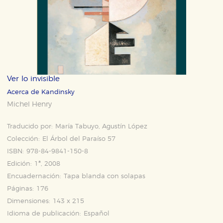
Ver lo invisible
Acerca de Kandinsky
Michel Henry
Traducido por:
María Tabuyo, Agustín López
Colección:
El Árbol del Paraíso 57
ISBN:
978-84-9841-150-8
Edición:
1ª, 2008
Encuadernación:
Tapa blanda con solapas
Páginas:
176
Dimensiones:
143 x 215
Idioma de publicación:
Español