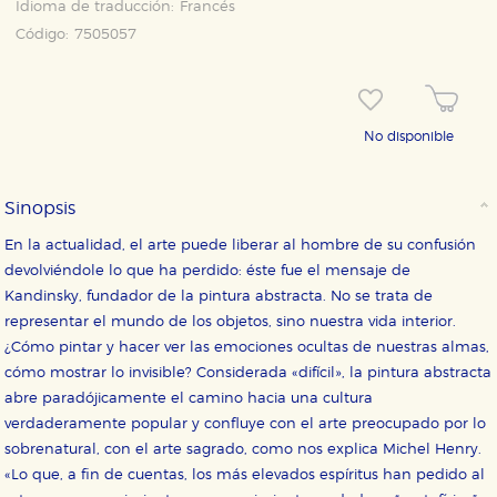
Idioma de traducción:
Francés
Código:
7505057
No disponible
CONFIGURACIÓN DE COOKIES
Sinopsis
HABILITAR TODO
RECHAZAR TODO
En la actualidad, el arte puede liberar al hombre de su confusión
devolviéndole lo que ha perdido: éste fue el mensaje de
Kandinsky, fundador de la pintura abstracta. No se trata de
Cookies necesarias
Estas cookies son necesarias para que nuestro sitio
representar el mundo de los objetos, sino nuestra vida interior.
web funcione y no es posible deshabilitarlas desde
¿Cómo pintar y hacer ver las emociones ocultas de nuestras almas,
nuestro sistema. Es posible hacerlo desde el
navegador, pero en ese caso es posible que algunas
cómo mostrar lo invisible? Considerada «difícil», la pintura abstracta
áreas de nuestra web dejen de funcionar
abre paradójicamente el camino hacia una cultura
correctamente.
verdaderamente popular y confluye con el arte preocupado por lo
Cookies de rendimiento y analíticas
sobrenatural, con el arte sagrado, como nos explica Michel Henry.
Estas cookies se utilizan para mejorar su experiencia
«Lo que, a fin de cuentas, los más elevados espíritus han pedido al
de navegación y optimizar el funcionamiento de
nuestro sitio web. Almacenan configuraciones de