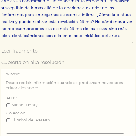
arte es un conocimiento, un conocimiento verdadero, “metafísico”,
servicios para que no tenga que reconfigurarlos cada
susceptible de ir más allá de la apariencia exterior de los
vez que nos visita. La información es agregada y, por lo
tanto, es anónima.
fenómenos para entregarnos su esencia íntima. ¿Cómo la pintura
Cookies de publicidad y redes sociales
realiza y puede realizar esta revelación última? No dándonos a ver,
Estas cookies son gestionadas por nuestros socios
no representándonos esa esencia última de las cosas, sino más
publicitarios y se utilizan para mostrar publicidad
bien identificándonos con ella en el acto iniciático del arte.»
relevante para sus intereses en otros sitios. No
almacenan directamente información personal sino
que se basan en la identificación única de su
Leer fragmento
navegador y dispositivo de internet.
Cubierta en alta resolución
GUARDAR CONFIGURACIÓN
AVÍSAME
Deseo recibir información cuando se produzcan novedades
editoriales sobre:
Puede consultar nuestra
política de cookies
Autor:
Michel Henry
Colección:
El Árbol del Paraíso