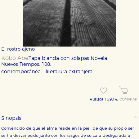
El rostro ajeno
Kôbô Abe
Tapa blanda con solapas
Novela
Nuevos Tiempos. 108.
contemporánea - literatura extranjera
Rústica 16,90 €
COMPRAR
Sinopsis
Convencido de que el alma reside en la piel, de que su propio ser
se ha desvanecido junto con los rasgos de su cara desfigurada a