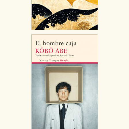
Estas cookies son necesarias para que nuestro sitio
web funcione y no es posible deshabilitarlas desde
nuestro sistema. Es posible hacerlo desde el
navegador, pero en ese caso es posible que algunas
áreas de nuestra web dejen de funcionar
correctamente.
Cookies de rendimiento y analíticas
Estas cookies se utilizan para mejorar su experiencia
de navegación y optimizar el funcionamiento de
nuestro sitio web. Almacenan configuraciones de
servicios para que no tenga que reconfigurarlos cada
vez que nos visita. La información es agregada y, por lo
tanto, es anónima.
Cookies de publicidad y redes sociales
Estas cookies son gestionadas por nuestros socios
publicitarios y se utilizan para mostrar publicidad
relevante para sus intereses en otros sitios. No
almacenan directamente información personal sino
que se basan en la identificación única de su
navegador y dispositivo de internet.
GUARDAR CONFIGURACIÓN