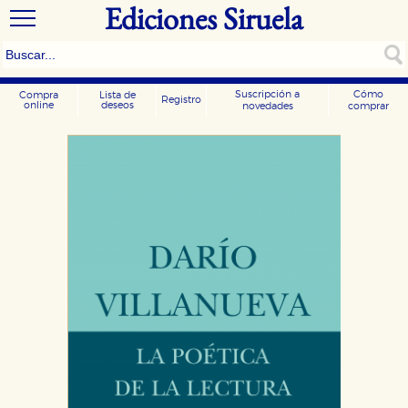
Ediciones Siruela
Suscripción a
Cómo
Compra
Lista de
Registro
online
deseos
novedades
comprar