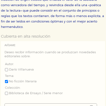
servicios para que no tenga que reconfigurarlos cada
como vencedora del tiempo, y reivindica desde ella una «poética
vez que nos visita. La información es agregada y, por lo
tanto, es anónima.
de la lectura» que puede consistir en el conjunto de principios o
reglas que los textos contienen, de forma más o menos explícita, a
Cookies de publicidad y redes sociales
fin de ser leídos en condiciones óptimas y con el mejor acierto
Estas cookies son gestionadas por nuestros socios
publicitarios y se utilizan para mostrar publicidad
hermenéutico.
relevante para sus intereses en otros sitios. No
almacenan directamente información personal sino
que se basan en la identificación única de su
Cubierta en alta resolución
navegador y dispositivo de internet.
AVÍSAME
Deseo recibir información cuando se produzcan novedades
GUARDAR CONFIGURACIÓN
editoriales sobre:
Autor:
Darío Villanueva
Puede consultar nuestra
política de cookies
Tema:
No ficción literaria
Colección:
Biblioteca de Ensayo / Serie menor