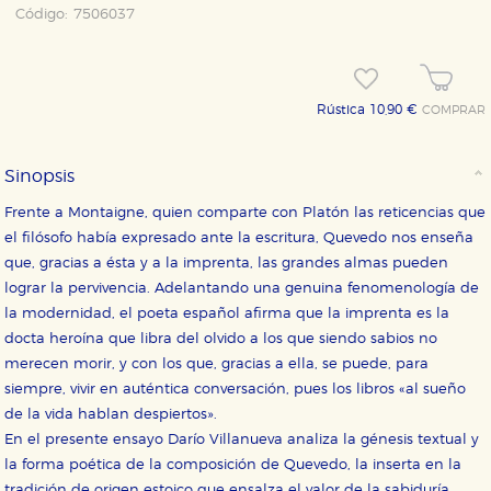
Código:
7506037
Rústica 10,90 €
COMPRAR
CONFIGURACIÓN DE COOKIES
Sinopsis
HABILITAR TODO
RECHAZAR TODO
Frente a Montaigne, quien comparte con Platón las reticencias que
el filósofo había expresado ante la escritura, Quevedo nos enseña
que, gracias a ésta y a la imprenta, las grandes almas pueden
lograr la pervivencia. Adelantando una genuina fenomenología de
Cookies necesarias
la modernidad, el poeta español afirma que la imprenta es la
Estas cookies son necesarias para que nuestro sitio
web funcione y no es posible deshabilitarlas desde
docta heroína que libra del olvido a los que siendo sabios no
nuestro sistema. Es posible hacerlo desde el
merecen morir, y con los que, gracias a ella, se puede, para
navegador, pero en ese caso es posible que algunas
áreas de nuestra web dejen de funcionar
siempre, vivir en auténtica conversación, pues los libros «al sueño
correctamente.
de la vida hablan despiertos».
Cookies de rendimiento y analíticas
En el presente ensayo Darío Villanueva analiza la génesis textual y
Estas cookies se utilizan para mejorar su experiencia
la forma poética de la composición de Quevedo, la inserta en la
de navegación y optimizar el funcionamiento de
nuestro sitio web. Almacenan configuraciones de
tradición de origen estoico que ensalza el valor de la sabiduría