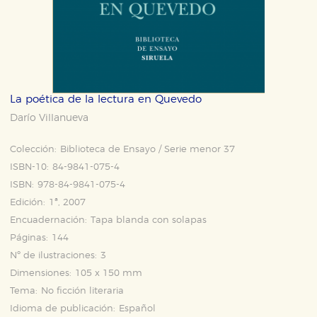
La poética de la lectura en Quevedo
Darío Villanueva
Colección:
Biblioteca de Ensayo / Serie menor 37
ISBN-10:
84-9841-075-4
ISBN:
978-84-9841-075-4
Edición:
1ª, 2007
Encuadernación:
Tapa blanda con solapas
Páginas:
144
Nº de ilustraciones:
3
Dimensiones:
105 x 150 mm
Tema:
No ficción literaria
Idioma de publicación:
Español