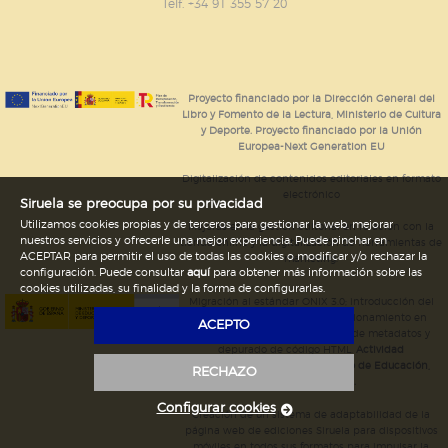
GUARDAR CONFIGURACIÓN
Telf. +34 91 355 57 20
Puede consultar nuestra
política de cookies
Proyecto financiado por la Dirección General del
Libro y Fomento de la Lectura, Ministerio de Cultura
y Deporte. Proyecto financiado por la Unión
Europea-Next Generation EU
Digitalización de contenidos editoriales en formato
electrónico
Siruela se preocupa por su privacidad
Utilizamos cookies propias y de terceros para gestionar la web, mejorar
Mejoras en la gestión editorial en relación con la
nuestros servicios y ofrecerle una mejor experiencia. Puede pinchar en
tienda online y la digitalización de herramientas de
ACEPTAR para permitir el uso de todas las cookies o modificar y/o rechazar la
marketing.
configuración. Puede consultar
aquí
para obtener más información sobre las
cookies utilizadas, su finalidad y la forma de configurarlas.
Migración al estándar ONIX 3.0; introducción del
estándar ISNI; mejora del posicionamiento en
ACEPTO
Google; ampliación de campos de metadatos y
depurado de código HTML.
Actividad
subvencionada por el Ministerio de Educación,
RECHAZO
Cultura y Deporte.
Configurar cookies
Creación de un sistema de adaptabilidad de la
página web de ediciones Siruela para dispositivos
móviles en todos sus formatos para impulsar la