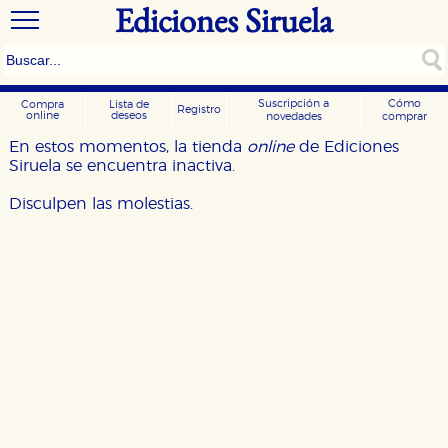
Ediciones Siruela
Suscripción a
Cómo
Compra
Lista de
Registro
online
deseos
novedades
comprar
En estos momentos, la tienda
online
de Ediciones
Siruela se encuentra inactiva.
Disculpen las molestias.
CONFIGURACIÓN DE COOKIES
HABILITAR TODO
RECHAZAR TODO